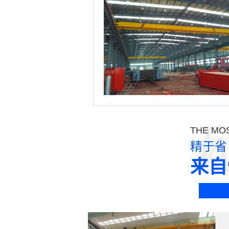
E
THE MOS
精于省
来自