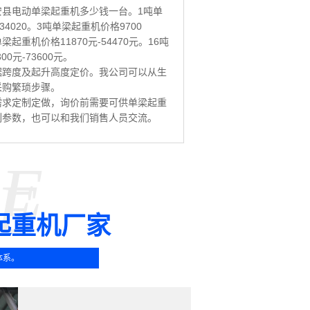
县电动单梁起重机多少钱一台。1吨单
34020。3吨单梁起重机价格9700
单梁起重机价格11870元-54470元。16吨
0元-73600元。
据跨度及起升高度定价。我公司可以从生
采购繁琐步骤。
需求定制定做，询价前需要可供单梁起重
列参数，也可以和我们销售人员交流。
SE
E
起重机厂家
体系。