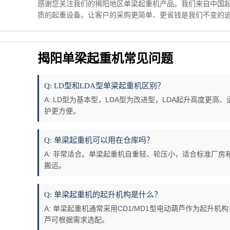
感谢您关注我们的揭阳地区单梁起重机产品。我们来自中国
质的起重设备。让客户的采购更简单、更省钱是我们不变的
揭阳单梁起重机常见问题
Q: LD型和LDA型单梁起重机区别？
A: LD型为基本型，LDA型为改进型，LDA起升高度更
护更方便。
Q: 单梁起重机可以用在仓库吗？
A: 非常适合。单梁起重机自重轻、轮压小，适合标准厂
搬运。
Q: 单梁起重机的起升机构是什么？
A: 单梁起重机通常采用CD1/MD1型电动葫芦作为起升
芦可根据需求选配。