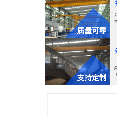
质量可靠
支持定制