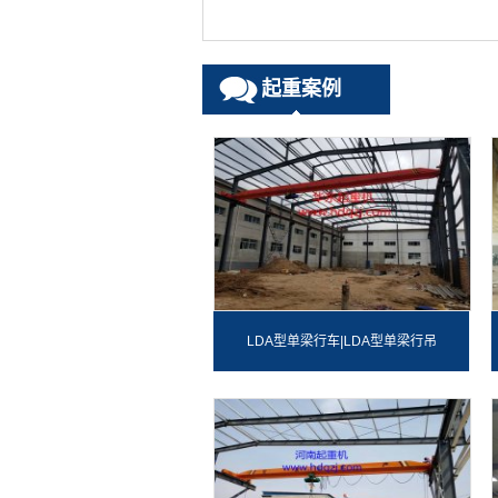
起重案例
LDA型单梁行车|LDA型单梁行吊