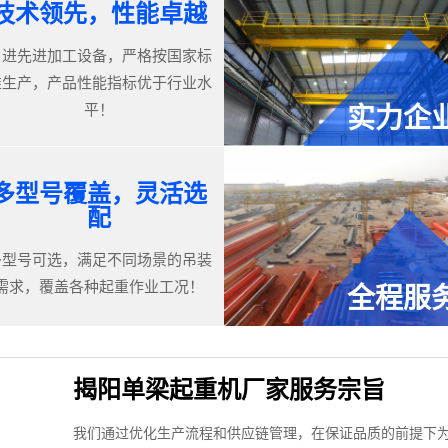
技术领先，性能卓越
引进先进加工设备，严格按国家标
准生产，产品性能指标优于行业水
平！
实力企
多型号覆盖，灵活选
配
多型号可选，满足不同场景的吊装
需求，覆盖各种起重作业工况！
全程服
揭阳单梁起重机厂家服务宗旨
我们通过优化生产流程和供应链管理，在保证品质的前提下