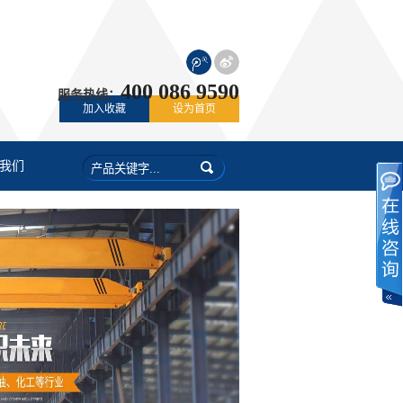
400 086 9590
服务热线：
加入收藏
设为首页
我们