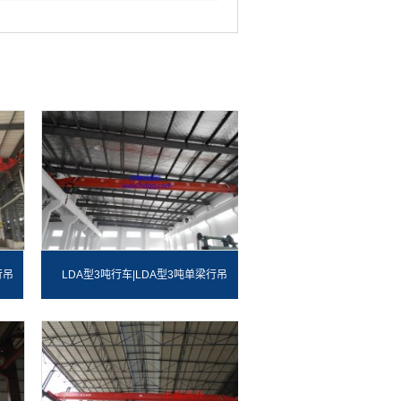
行吊
LDA型3吨行车|LDA型3吨单梁行吊