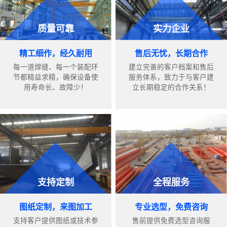
质量可靠
实力企业
精工细作，经久耐用
售后无忧，长期合作
每一道焊缝、每一个装配环
建立完善的客户档案和售后
节都精益求精，确保设备使
服务体系，致力于与客户建
用寿命长、故障少！
立长期稳定的合作关系！
支持定制
全程服务
图纸定制，来图加工
专业选型，免费咨询
支持客户提供图纸或技术参
售前提供免费选型咨询服