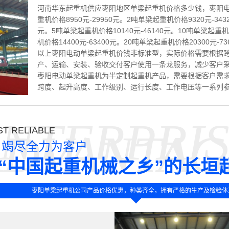
河南华东起重机供应枣阳地区单梁起重机价格多少钱，枣阳电
重机价格8950元-29950元。2吨单梁起重机价格9320元-343
元。5吨单梁起重机价格10140元-46140元。10吨单梁起重机价
机价格14400元-63400元。20吨单梁起重机价格20300元-73
以上枣阳电动单梁起重机价钱非标准型，实际价格需要根据
产、运输、安装、验收交付客户使用一条龙服务，减少客户
枣阳电动单梁起重机为半定制起重机产品，需要根据客户需
跨度、起升高度、工作级别、运行长度、工作电压等一系列
NTERPRI
T RELIABLE
ADVANTAG
竭尽全力为客户
“中国起重机械之乡”的长垣
枣阳单梁起重机公司产品价格优惠，种类齐全，拥有严格的生产及检验体