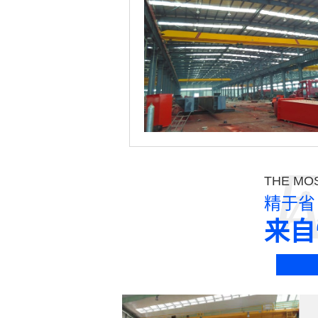
E
THE MOS
精于省
来自