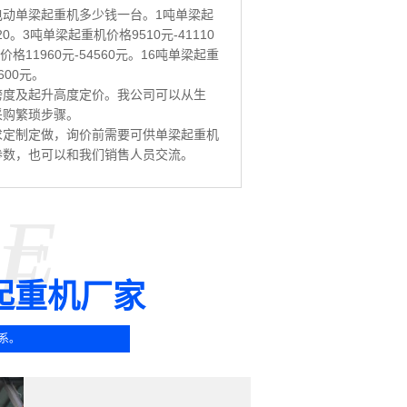
动单梁起重机多少钱一台。1吨单梁起
20。3吨单梁起重机价格9510元-41110
格11960元-54560元。16吨单梁起重
600元。
跨度及起升高度定价。我公司可以从生
采购繁琐步骤。
求定制定做，询价前需要可供单梁起重机
参数，也可以和我们销售人员交流。
SE
E
起重机厂家
系。