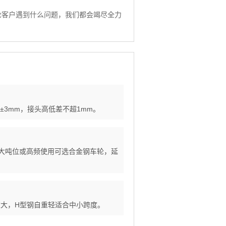
论客户遇到什么问题，我们都会竭尽全力
±3mm，接头高低差不超1mm。
380。大吨位或高频使用可选合金钢车轮，延
重大，H型钢自重轻适合中小跨度。