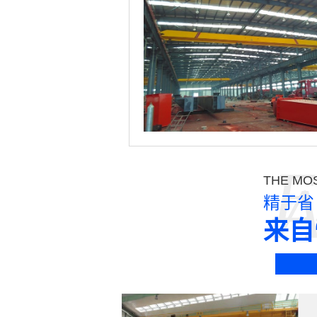
E
THE MOS
精于省
来自