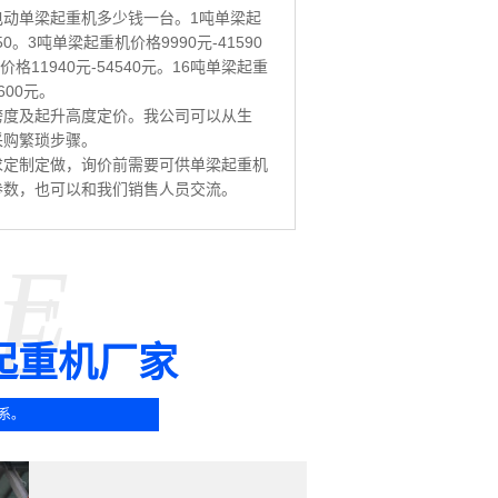
动单梁起重机多少钱一台。1吨单梁起
50。3吨单梁起重机价格9990元-41590
格11940元-54540元。16吨单梁起重
600元。
跨度及起升高度定价。我公司可以从生
采购繁琐步骤。
求定制定做，询价前需要可供单梁起重机
参数，也可以和我们销售人员交流。
SE
E
起重机厂家
系。