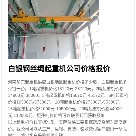
白银钢丝绳起重机公司价格报价
河南华东起重机供应白银地区起重机价格多少钱，白银起重机多
少钱一台。1吨起重机价格13120元-23720元。2吨起重机价格
14900元-38000。3吨起重机价格15070元-45170元。5吨起重机
价格16590元-57390元。10吨起重机价格27300元-95300元。
16吨起重机价格31000元-105000元。20吨起重机价格44000
元-112000元。更多吨位价格可以联系我们获取报价
以上起重机价钱非标准型，实际价格需要根据跨度及起升高度定
价。我公司可以从生产、运输、安装、验收交付客户使用一条龙
服务，减少客户采购繁琐步骤。