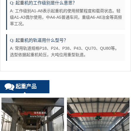
Q: 起重机的工作级别是什么意思？
A: 工作级别A1-A8表示起重机的使用频繁程度和载荷状态。轻
级A1-A3偶尔使用，中A4-A5普通车间，重级A6-A8冶金等高频
率工况。
Q: 起重机的轨道用什么型号？
A: 常用轨道规格P18、P24、P38、P43、QU70、QU80等。
选型依据起重机轮压，大吨位用重型轨道。
起重产品