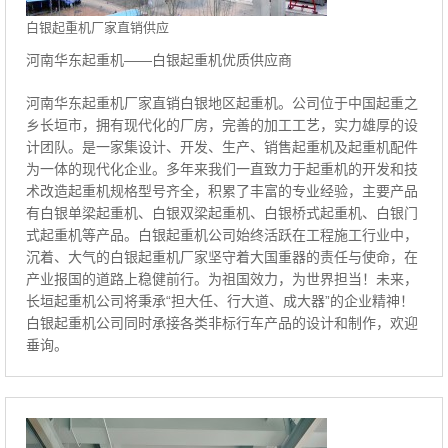
白银起重机厂家直销供应
河南华东起重机——白银起重机优质供应商
河南华东起重机厂家直销白银地区起重机。公司位于中国起重之
乡长垣市，拥有现代化的厂房，完善的加工工艺，实力雄厚的设
计团队。是一家集设计、开发、生产、销售起重机及起重机配件
为一体的现代化企业。多年来我们一直致力于起重机的开发和技
术改造起重机规格型号齐全，积累了丰富的专业经验，主要产品
有白银单梁起重机、白银双梁起重机、白银桥式起重机、白银门
式起重机等产品。白银起重机公司始终活跃在工程施工行业中，
沉着、大气的白银起重机厂家坚守着大国重器的责任与使命，在
产业报国的道路上稳健前行。为祖国效力，为世界担当！未来，
长垣起重机公司将秉承“担大任、行大道、成大器”的企业精神！
白银起重机公司同时承接各类非标行车产品的设计和制作，欢迎
垂询。