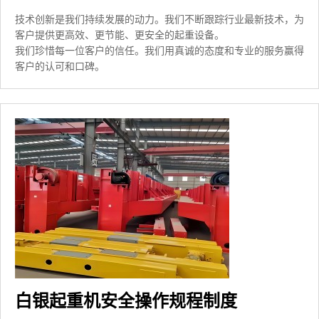
技术创新是我们持续发展的动力。我们不断跟踪行业最新技术，为
客户提供更高效、更节能、更安全的起重设备。
我们珍惜每一位客户的信任。我们用真诚的态度和专业的服务赢得
客户的认可和口碑。
白银起重机安全操作规程制度