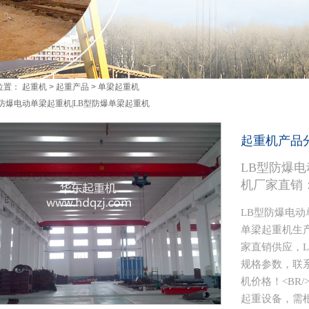
位置：
起重机
>
起重产品
>
单梁起重机
型防爆电动单梁起重机|LB型防爆单梁起重机
起重机产品
LB型防爆电
机厂家直销
LB型防爆电动
单梁起重机生
家直销供应，
规格参数，联
机价格！<BR
起重设备，需