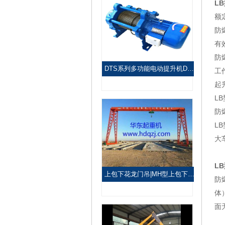
L
额
防
有
防
DTS系列多功能电动提升机DTS型多功能提升机
工
起
L
防
L
大
L
上包下花龙门吊|MH型上包下花式龙门吊
防
体
面