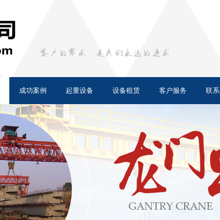
成功案例
起重设备
设备租赁
客户服务
联系