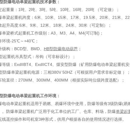
B型防爆电动单梁起重机技术参数：
定起重量：1吨、2吨、3吨、5吨、10吨、16吨、20吨 （可定做）；
爆单梁起重机跨度：6米、10米、15米、17米、19.5米、20米、21米、22
效起升高度:6米、9米、12米、18米、24米、30米（可定制）；
爆单梁桥式起重机工作级别：A3、M3、A4、M4(可订制)；
作环境-25℃～+40℃；
升级构：BCD型、BMD、
HB型防爆电动葫芦
；
B型起重机吊具型式：吊钩（可非标设计）；
爆等级：ExdIIBT4、ExdIICT4、煤安型防爆（矿用防爆电动单梁起重
B型防爆单梁起重机电源：三相380V 50HZ（可根据用户需求非标定做 ）
车轮直径：270MM、300MM、400MM（根据实际吨位级跨度选配）；
B型防爆电动单梁起重机工作环境：
爆电动单梁起重机适用于易燃、易爆环境中使用，防爆等级有3级防爆(易
）。防爆单梁起重机广泛用于化工单位的工厂、仓库、料场，防爆
单梁起
无线遥控操作和司机室3种形式，供用户根据各自的使用情况进行选择。