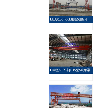
ME型150T-30M提梁机图片展示
LDA型5T天车|LDA型5吨单梁天吊