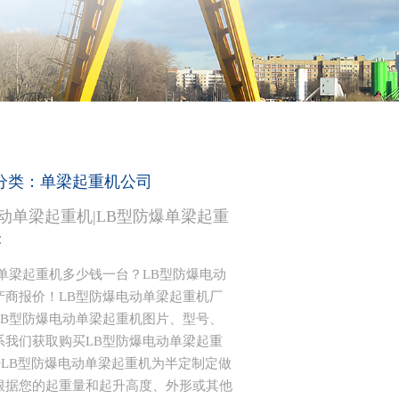
分类：单梁起重机公司
动单梁起重机|LB型防爆单梁起重
：
单梁起重机多少钱一台？LB型防爆电动
产商报价！LB型防爆电动单梁起重机厂
LB型防爆电动单梁起重机图片、型号、
系我们获取购买LB型防爆电动单梁起重
/>LB型防爆电动单梁起重机为半定制定做
根据您的起重量和起升高度、外形或其他