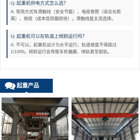
Q: 起重机供电方式怎么选？
A: 常用方式有滑触线（安全节能）、电缆卷筒（适合长距
离）、拖缆（成本低但磨损快）。滑触线是主流选择。
Q: 起重机可以在轨道上倾斜运行吗？
A: 不可以。起重机设计为水平运行，轨道坡度不得超过
1/1000。倾斜运行会导致车轮偏磨、啃轨甚至脱轨。
起重产品