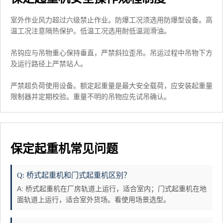
室外作业风力超过六级禁止作业。防爆工况须选用防爆型设备。高
温工况注意隔热保护。低温工况选用耐低温润滑油。
吊钩应与吊物重心保持垂直，严禁斜拉歪吊。吊运过程中吊物下方
及运行路径上严禁站人。
严禁超负荷使用设备。额定起重量是最大安全载荷，应安装起重量
限制器并定期校验。重量不明的吊物应先试吊确认。
保定起重机常见问题
Q: 桥式起重机和门式起重机区别？
A: 桥式起重机在厂房轨道上运行，适合室内；门式起重机在地
面轨道上运行，适合室外货场。看使用场景选型。