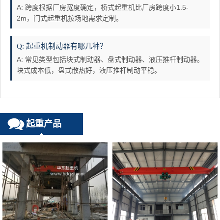
A: 跨度根据厂房宽度确定，桥式起重机比厂房跨度小1.5-
2m，门式起重机按场地需求定制。
Q: 起重机制动器有哪几种？
A: 常见类型包括块式制动器、盘式制动器、液压推杆制动器。
块式成本低，盘式散热好，液压推杆制动平稳。
起重产品