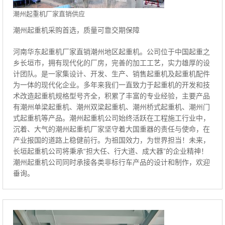
潮州起重机厂家直销供应
潮州起重机采购首选，质量可靠交期保障
河南华东起重机厂家直销潮州地区起重机。公司位于中国起重之
乡长垣市，拥有现代化的厂房，完善的加工工艺，实力雄厚的设
计团队。是一家集设计、开发、生产、销售起重机及起重机配件
为一体的现代化企业。多年来我们一直致力于起重机的开发和技
术改造起重机规格型号齐全，积累了丰富的专业经验，主要产品
有潮州单梁起重机、潮州双梁起重机、潮州桥式起重机、潮州门
式起重机等产品。潮州起重机公司始终活跃在工程施工行业中，
沉着、大气的潮州起重机厂家坚守着大国重器的责任与使命，在
产业报国的道路上稳健前行。为祖国效力，为世界担当！未来，
长垣起重机公司将秉承“担大任、行大道、成大器”的企业精神！
潮州起重机公司同时承接各类非标行车产品的设计和制作，欢迎
垂询。