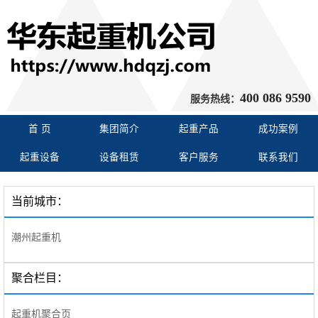
400 086 9590
服务热线：
首 页
集团简介
起重产品
成功案例
起重设备
设备租赁
客户服务
联系我们
当前城市：
潮州起重机
聚合栏目：
起重机聚合页