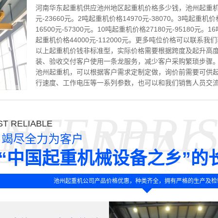
河南华东起重机供应池州地区起重机价格多少钱，池州起重机多
元-23660元。2吨起重机价格14970元-38070。3吨起重机价
16500元-57300元。10吨起重机价格27180元-95180元。1
起重机价格44000元-112000元。更多吨位价格可以联系我
以上起重机价钱非标准型，实际价格需要根据跨度及起升高
装、验收交付客户使用一条龙服务，减少客户采购繁琐步骤
池州起重机，可以根据客户需求定制定做，询价前需要可供
行速度、工作电压等一系列参数，也可以和我们销售人员交
NTERPRI
T RELIABLE
ADVANTAG
竭尽全力为客户
“中国起重机械设备之乡”的
池州起重机公司产品价格优惠，种类齐全，拥有严格的生产及检