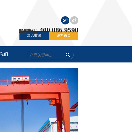
400 086 9590
服务热线：
加入收藏
设为首页
我们