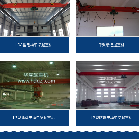
LDA型电动单梁起重机
单梁悬挂起重机
LZ型抓斗电动单梁起重机
LB型防爆电动单梁起重机