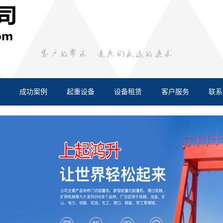
成功案例
起重设备
设备租赁
客户服务
联系