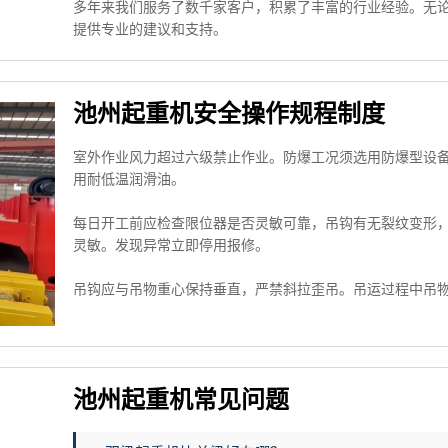
多年来我们服务了数千家客户，积累了丰富的行业经验。无
提供专业的建议和支持。
池州起重机安全操作规程制度
室外作业风力超过六级禁止作业。防爆工况须选用防爆型设
用耐低温润滑油。
每日开工前应检查限位器是否灵敏可靠，吊钩有无裂纹变形
灵敏。发现异常立即停用报修。
吊钩应与吊物重心保持垂直，严禁斜拉歪吊。吊运过程中吊
池州起重机常见问题