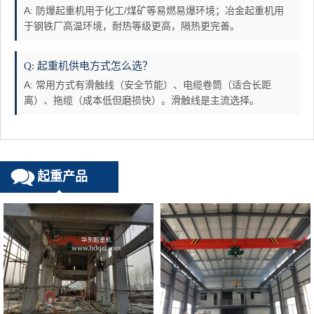
A: 防爆起重机用于化工/煤矿等易燃易爆环境；冶金起重机用
于钢铁厂高温环境，耐热等级更高，隔热更完善。
Q: 起重机供电方式怎么选？
A: 常用方式有滑触线（安全节能）、电缆卷筒（适合长距
离）、拖缆（成本低但磨损快）。滑触线是主流选择。
起重产品