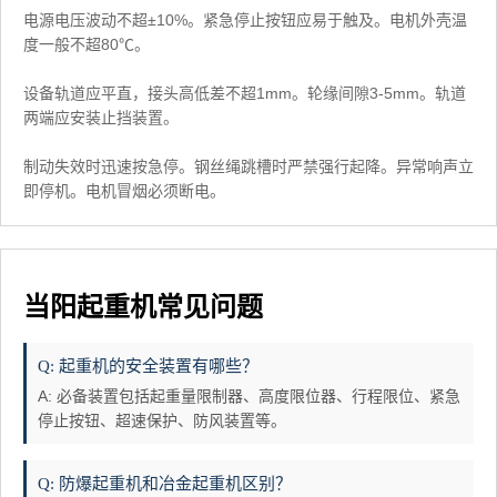
电源电压波动不超±10%。紧急停止按钮应易于触及。电机外壳温
度一般不超80℃。
设备轨道应平直，接头高低差不超1mm。轮缘间隙3-5mm。轨道
两端应安装止挡装置。
制动失效时迅速按急停。钢丝绳跳槽时严禁强行起降。异常响声立
即停机。电机冒烟必须断电。
当阳起重机常见问题
Q: 起重机的安全装置有哪些？
A: 必备装置包括起重量限制器、高度限位器、行程限位、紧急
停止按钮、超速保护、防风装置等。
Q: 防爆起重机和冶金起重机区别？