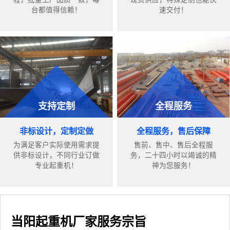
台都值得信赖！
速交付！
支持定制
全程服务
非标设计，定制定做
全程服务，售后保障
为满足客户实际使用需求提
售前、售中、售后全程服
供非标设计，不同行业订做
务，二十四小时以竭诚的精
专业起重机！
神为您服务！
当阳起重机厂家服务宗旨