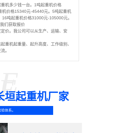
重机多少钱一台。1吨起重机价格
起重机价格15340元-45440元。5吨起重机
。16吨起重机价格31000元-105000元。
联系我们获取报价
度定价。我公司可以从生产、运输、安
。
供起重机起重量、起升高度、工作级别、
交流。
SE
E
长垣起重机厂家
检验体系。