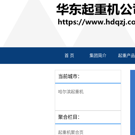
首 页
集团简介
起重产品
当前城市：
哈尔滨起重机
聚合栏目：
起重机聚合页