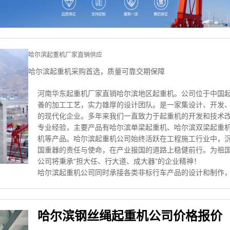
哈尔滨起重机厂家直销供应
哈尔滨起重机采购首选，质量可靠交期保障
河南华东起重机厂家直销哈尔滨地区起重机。公司位于中国
善的加工工艺，实力雄厚的设计团队。是一家集设计、开发
的现代化企业。多年来我们一直致力于起重机的开发和技术
专业经验，主要产品有哈尔滨单梁起重机、哈尔滨双梁起重
机等产品。哈尔滨起重机公司始终活跃在工程施工行业中，
国重器的责任与使命，在产业报国的道路上稳健前行。为祖
公司将秉承“担大任、行大道、成大器”的企业精神！
哈尔滨起重机公司同时承接各类非标行车产品的设计和制作
哈尔滨钢丝绳起重机公司价格报价