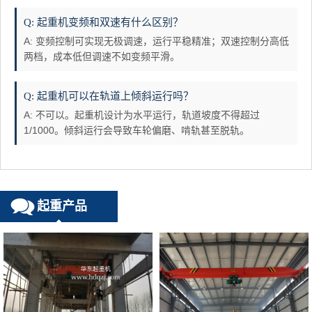
Q: 起重机变频和双速有什么区别？
A: 变频控制可实现无极调速，运行平稳精准；双速控制分高低
两档，成本低但调速不如变频平滑。
Q: 起重机可以在轨道上倾斜运行吗？
A: 不可以。起重机设计为水平运行，轨道坡度不得超过
1/1000。倾斜运行会导致车轮偏磨、啃轨甚至脱轨。
起重产品