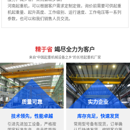
河南起重机，可以根据客户需求定制定做，询价前需要可供起重
机起重量、起升高度、工作级别、运行速度、工作电压等一系列
参数，也可以和我们销售人员交流。
精于省
竭尽全力为客户
来自“中国起重机械设备之乡”的长垣起重机厂家
质量可靠
实力企业
技术领先，性能卓越
库存充足，快速发货
引进先进加工设备，严格按
常用型号备有现货，订单确
国家标准生产，产品性能指
认后快速发货，缩短客户等