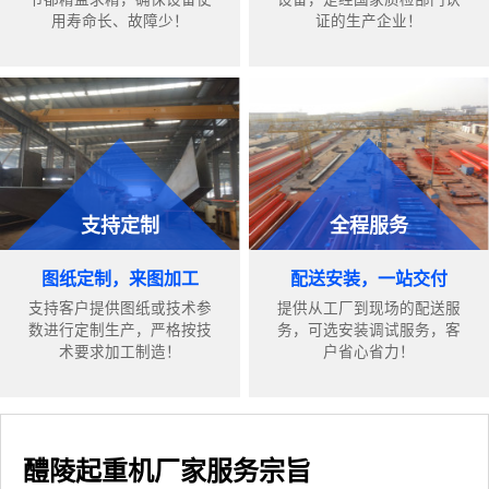
用寿命长、故障少！
证的生产企业！
支持定制
全程服务
图纸定制，来图加工
配送安装，一站交付
支持客户提供图纸或技术参
提供从工厂到现场的配送服
数进行定制生产，严格按技
务，可选安装调试服务，客
术要求加工制造！
户省心省力！
醴陵起重机厂家服务宗旨