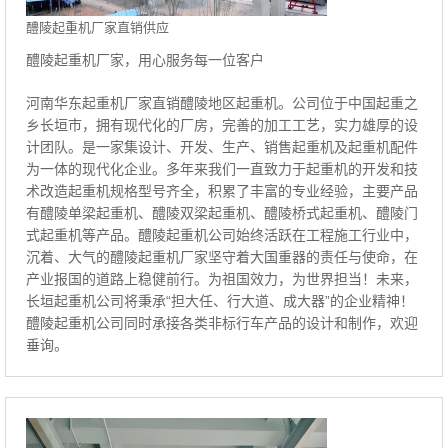
醴陵起重机厂家直销供应
醴陵起重机厂家，用心服务每一位客户
河南华东起重机厂家直销醴陵地区起重机。公司位于中国起重之
乡长垣市，拥有现代化的厂房，完善的加工工艺，实力雄厚的设
计团队。是一家集设计、开发、生产、销售起重机及起重机配件
为一体的现代化企业。多年来我们一直致力于起重机的开发和技
术改造起重机规格型号齐全，积累了丰富的专业经验，主要产品
有醴陵单梁起重机、醴陵双梁起重机、醴陵桥式起重机、醴陵门
式起重机等产品。醴陵起重机公司始终活跃在工程施工行业中，
沉着、大气的醴陵起重机厂家坚守着大国重器的责任与使命，在
产业报国的道路上稳健前行。为祖国效力，为世界担当！未来，
长垣起重机公司将秉承“担大任、行大道、成大器”的企业精神！
醴陵起重机公司同时承接各类非标行车产品的设计和制作，欢迎
垂询。