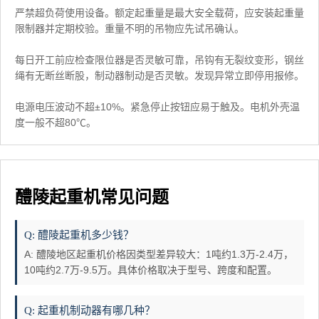
严禁超负荷使用设备。额定起重量是最大安全载荷，应安装起重量
限制器并定期校验。重量不明的吊物应先试吊确认。
每日开工前应检查限位器是否灵敏可靠，吊钩有无裂纹变形，钢丝
绳有无断丝断股，制动器制动是否灵敏。发现异常立即停用报修。
电源电压波动不超±10%。紧急停止按钮应易于触及。电机外壳温
度一般不超80℃。
醴陵起重机常见问题
Q: 醴陵起重机多少钱？
A: 醴陵地区起重机价格因类型差异较大：1吨约1.3万-2.4万，
10吨约2.7万-9.5万。具体价格取决于型号、跨度和配置。
Q: 起重机制动器有哪几种？