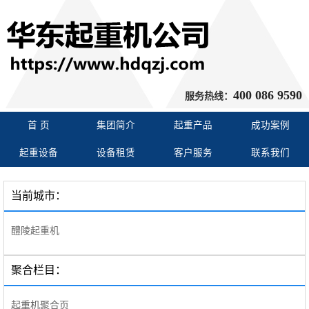
400 086 9590
服务热线：
首 页
集团简介
起重产品
成功案例
起重设备
设备租赁
客户服务
联系我们
当前城市：
醴陵起重机
聚合栏目：
起重机聚合页