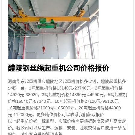
醴陵钢丝绳起重机公司价格报价
河南华东起重机供应醴陵地区起重机价格多少钱，醴陵起重机多
少钱一台。1吨起重机价格13140元-23740元。2吨起重机价格
14920元-38020。3吨起重机价格14890元-44990元。5吨起重机
价格16540元-57340元。10吨起重机价格27120元-95120元。
16吨起重机价格31000元-105000元。20吨起重机价格44000
元-112000元。更多吨位价格可以联系我们获取报价
以上起重机价钱非标准型，实际价格需要根据跨度及起升高度定
价。我公司可以从生产、运输、安装、验收交付客户使用一条龙
服务，减少客户采购繁琐步骤。