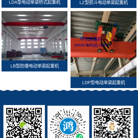
LDA型电动单梁桥式起重机
LZ型抓斗电动单梁起重机
LB型防爆电动单梁起重机
LDP型电动单梁起重机