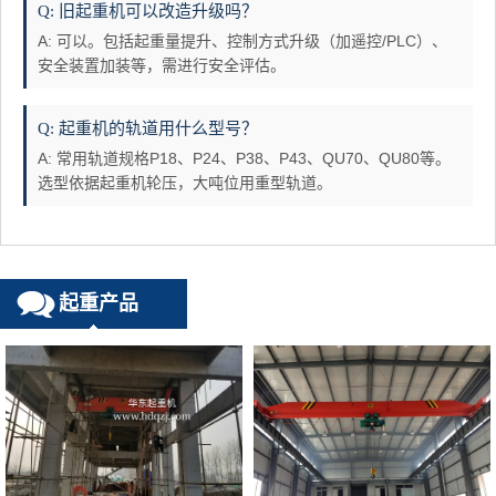
Q: 旧起重机可以改造升级吗？
A: 可以。包括起重量提升、控制方式升级（加遥控/PLC）、
安全装置加装等，需进行安全评估。
Q: 起重机的轨道用什么型号？
A: 常用轨道规格P18、P24、P38、P43、QU70、QU80等。
选型依据起重机轮压，大吨位用重型轨道。
起重产品