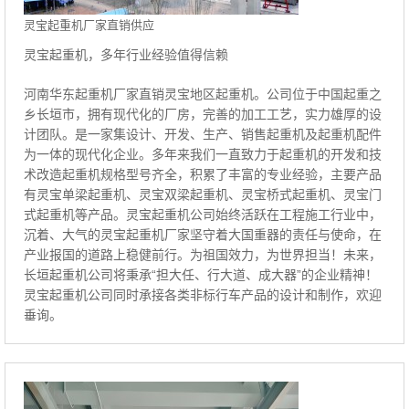
灵宝起重机厂家直销供应
灵宝起重机，多年行业经验值得信赖
河南华东起重机厂家直销灵宝地区起重机。公司位于中国起重之
乡长垣市，拥有现代化的厂房，完善的加工工艺，实力雄厚的设
计团队。是一家集设计、开发、生产、销售起重机及起重机配件
为一体的现代化企业。多年来我们一直致力于起重机的开发和技
术改造起重机规格型号齐全，积累了丰富的专业经验，主要产品
有灵宝单梁起重机、灵宝双梁起重机、灵宝桥式起重机、灵宝门
式起重机等产品。灵宝起重机公司始终活跃在工程施工行业中，
沉着、大气的灵宝起重机厂家坚守着大国重器的责任与使命，在
产业报国的道路上稳健前行。为祖国效力，为世界担当！未来，
长垣起重机公司将秉承“担大任、行大道、成大器”的企业精神！
灵宝起重机公司同时承接各类非标行车产品的设计和制作，欢迎
垂询。