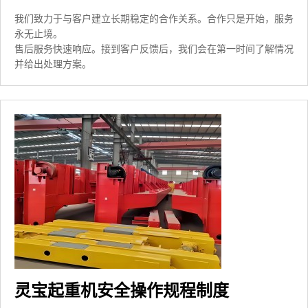
我们致力于与客户建立长期稳定的合作关系。合作只是开始，服务
永无止境。
售后服务快速响应。接到客户反馈后，我们会在第一时间了解情况
并给出处理方案。
灵宝起重机安全操作规程制度