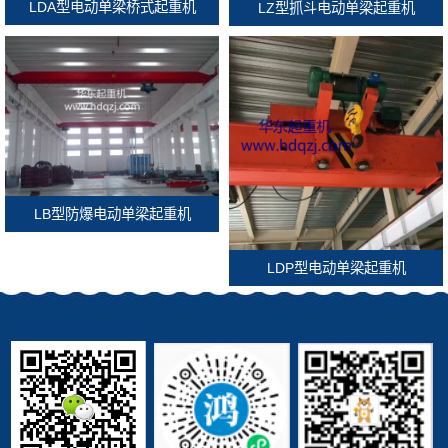
LDA型电动单梁桥式起重机
LZ型抓斗电动单梁起重机
LB型防爆电动单梁起重机
LDP型电动单梁起重机