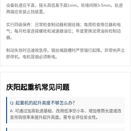
设备轨道应平直，接头高低差不超1mm。轮缘间隙3-5mm。轨道
两端应安装止挡装置。
实行四级保养：日常检查制动器和钢丝绳；每周检查限位器和电
气；每月检查连接螺栓和减速器油位；年度更换润滑油拆检制动
器。
制动失效时迅速按急停。钢丝绳跳槽时严禁强行起降。异常响声立
即停机。电机冒烟必须断电。
庆阳起重机常见问题
Q: 起重机的起升高度不够怎么办？
A: 可通过加高轨道基础、改用低净空小车、增加卷筒长度或改
变吊钩倍率来提升起升高度。需专业评估安全性。