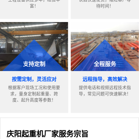
富！
待时间！
支持定制
全程服务
按需定制，灵活应对
远程指导，高效解决
根据客户现场工况和使用要
提供电话和视频远程技术指
求，量身定制起重量、跨
导，常见问题可快速解决！
度、起升高度等参数！
庆阳起重机厂家服务宗旨