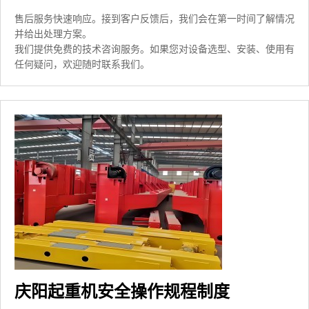
售后服务快速响应。接到客户反馈后，我们会在第一时间了解情况
并给出处理方案。
我们提供免费的技术咨询服务。如果您对设备选型、安装、使用有
任何疑问，欢迎随时联系我们。
庆阳起重机安全操作规程制度