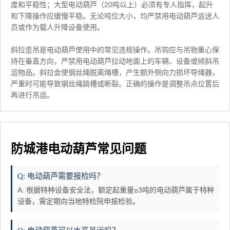
度和平稳性；大型电动葫芦（20吨以上）必须有专人指挥，起升
和下降操作应缓慢平稳。无论吨位大小，均严禁用电动葫芦运送人
员或作为载人升降设备使用。
斜拉歪吊是电动葫芦使用中的常见违规操作。吊钩应与吊物重心保
持在垂直方向，严禁用电动葫芦拉动地面上的车辆、设备或倾斜吊
运物品。斜拉会使钢丝绳脱离绳槽，产生额外侧向力损坏导绳器，
严重时可能导致钢丝绳跳槽或断裂。正确的操作是调整吊点位置后
再进行吊运。
防城港电动葫芦常见问题
Q: 电动葫芦需要报检吗？
A: 根据特种设备安全法，额定起重量≥3吨的电动葫芦属于特种
设备，需定期向当地特检院申报检验。