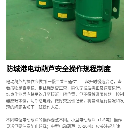
防城港电动葫芦安全操作规程制度
电动葫芦的操作应做到'一慢二看三通过'——起升时慢速启动，查
看吊物是否平稳、钢丝绳是否正常，确认无误后再正常速度运行。
结束作业后应将吊钩升至接近上限位置，但不得触碰限位器。控制
器应归零位，切断总电源。做好交接班记录，将当班运行情况和发
现的问题告知下一班操作人员。
不同吨位电动葫芦的操作要点不同。小型电动葫芦（1-5吨）操作
灵活但要注意防止超载；中型电动葫芦（5-20吨）应关注起升速