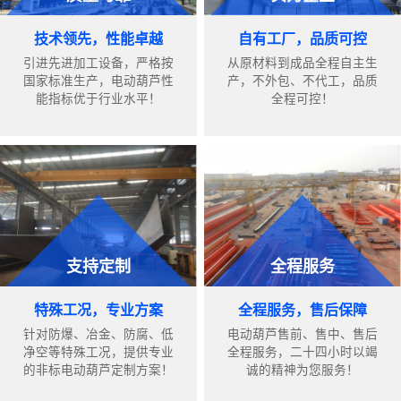
技术领先，性能卓越
自有工厂，品质可控
引进先进加工设备，严格按
从原材料到成品全程自主生
国家标准生产，电动葫芦性
产，不外包、不代工，品质
能指标优于行业水平！
全程可控！
支持定制
全程服务
特殊工况，专业方案
全程服务，售后保障
针对防爆、冶金、防腐、低
电动葫芦售前、售中、售后
净空等特殊工况，提供专业
全程服务，二十四小时以竭
的非标电动葫芦定制方案！
诚的精神为您服务！