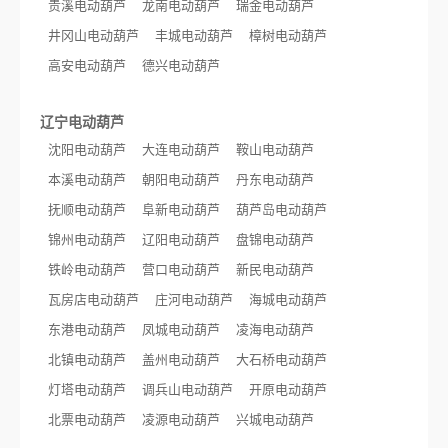
贵溪电动葫芦
龙南电动葫芦
瑞金电动葫芦
井冈山电动葫芦
丰城电动葫芦
樟树电动葫芦
高安电动葫芦
德兴电动葫芦
辽宁电动葫芦
沈阳电动葫芦
大连电动葫芦
鞍山电动葫芦
本溪电动葫芦
朝阳电动葫芦
丹东电动葫芦
抚顺电动葫芦
阜新电动葫芦
葫芦岛电动葫芦
锦州电动葫芦
辽阳电动葫芦
盘锦电动葫芦
铁岭电动葫芦
营口电动葫芦
新民电动葫芦
瓦房店电动葫芦
庄河电动葫芦
海城电动葫芦
东港电动葫芦
凤城电动葫芦
凌海电动葫芦
北镇电动葫芦
盖州电动葫芦
大石桥电动葫芦
灯塔电动葫芦
调兵山电动葫芦
开原电动葫芦
北票电动葫芦
凌源电动葫芦
兴城电动葫芦