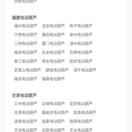
合肥电动葫芦
福建电动葫芦
福州电动葫芦
龙岩电动葫芦
南平电动葫芦
宁德电动葫芦
莆田电动葫芦
泉州电动葫芦
三明电动葫芦
厦门电动葫芦
漳州电动葫芦
福清电动葫芦
永安电动葫芦
石狮电动葫芦
晋江电动葫芦
南安电动葫芦
邵武电动葫芦
武夷山电动葫芦
建瓯电动葫芦
漳平电动葫芦
福安电动葫芦
福鼎电动葫芦
甘肃电动葫芦
兰州电动葫芦
白银电动葫芦
定西电动葫芦
甘南电动葫芦
嘉峪关电动葫芦
金昌电动葫芦
酒泉电动葫芦
临夏电动葫芦
陇南电动葫芦
平凉电动葫芦
庆阳电动葫芦
天水电动葫芦