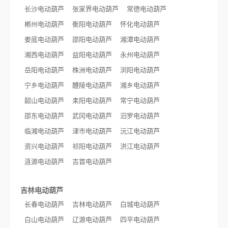
长沙电动葫芦
张家界电动葫芦
常德电动葫芦
郴州电动葫芦
衡阳电动葫芦
怀化电动葫芦
娄底电动葫芦
邵阳电动葫芦
湘潭电动葫芦
湘西电动葫芦
益阳电动葫芦
永州电动葫芦
岳阳电动葫芦
株洲电动葫芦
浏阳电动葫芦
宁乡电动葫芦
醴陵电动葫芦
湘乡电动葫芦
韶山电动葫芦
耒阳电动葫芦
常宁电动葫芦
邵东电动葫芦
武冈电动葫芦
汨罗电动葫芦
临湘电动葫芦
津市电动葫芦
沅江电动葫芦
资兴电动葫芦
祁阳电动葫芦
洪江电动葫芦
涟源电动葫芦
吉首电动葫芦
吉林电动葫芦
长春电动葫芦
吉林电动葫芦
白城电动葫芦
白山电动葫芦
辽源电动葫芦
四平电动葫芦