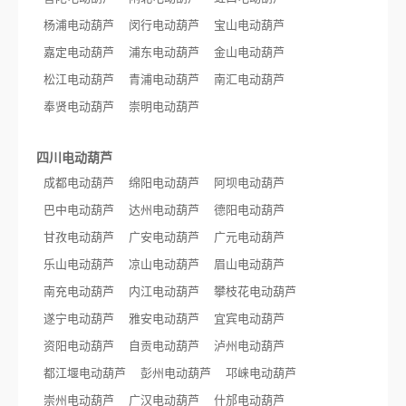
杨浦电动葫芦
闵行电动葫芦
宝山电动葫芦
嘉定电动葫芦
浦东电动葫芦
金山电动葫芦
松江电动葫芦
青浦电动葫芦
南汇电动葫芦
奉贤电动葫芦
崇明电动葫芦
四川电动葫芦
成都电动葫芦
绵阳电动葫芦
阿坝电动葫芦
巴中电动葫芦
达州电动葫芦
德阳电动葫芦
甘孜电动葫芦
广安电动葫芦
广元电动葫芦
乐山电动葫芦
凉山电动葫芦
眉山电动葫芦
南充电动葫芦
内江电动葫芦
攀枝花电动葫芦
遂宁电动葫芦
雅安电动葫芦
宜宾电动葫芦
资阳电动葫芦
自贡电动葫芦
泸州电动葫芦
都江堰电动葫芦
彭州电动葫芦
邛崃电动葫芦
崇州电动葫芦
广汉电动葫芦
什邡电动葫芦