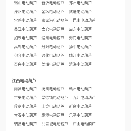
锡山电动葫芦
新沂电动葫芦
邳州电动葫芦
溧阳电动葫芦
金坛电动葫芦
武进电动葫芦
常熟电动葫芦
张家港电动葫芦
昆山电动葫芦
吴江电动葫芦
太仓电动葫芦
启东电动葫芦
如皋电动葫芦
通州电动葫芦
海门电动葫芦
高邮电动葫芦
丹阳电动葫芦
扬中电动葫芦
句容电动葫芦
兴化电动葫芦
靖江电动葫芦
泰兴电动葫芦
姜堰电动葫芦
滨海电动葫芦
江西电动葫芦
南昌电动葫芦
抚州电动葫芦
赣州电动葫芦
吉安电动葫芦
景德镇电动葫芦
九江电动葫芦
萍乡电动葫芦
上饶电动葫芦
新余电动葫芦
宜春电动葫芦
鹰潭电动葫芦
乐平电动葫芦
瑞昌电动葫芦
共青城电动葫芦
庐山电动葫芦