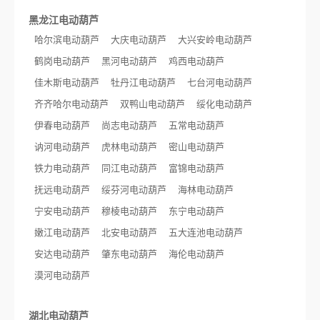
黑龙江电动葫芦
哈尔滨电动葫芦
大庆电动葫芦
大兴安岭电动葫芦
鹤岗电动葫芦
黑河电动葫芦
鸡西电动葫芦
佳木斯电动葫芦
牡丹江电动葫芦
七台河电动葫芦
齐齐哈尔电动葫芦
双鸭山电动葫芦
绥化电动葫芦
伊春电动葫芦
尚志电动葫芦
五常电动葫芦
讷河电动葫芦
虎林电动葫芦
密山电动葫芦
铁力电动葫芦
同江电动葫芦
富锦电动葫芦
抚远电动葫芦
绥芬河电动葫芦
海林电动葫芦
宁安电动葫芦
穆棱电动葫芦
东宁电动葫芦
嫩江电动葫芦
北安电动葫芦
五大连池电动葫芦
安达电动葫芦
肇东电动葫芦
海伦电动葫芦
漠河电动葫芦
湖北电动葫芦