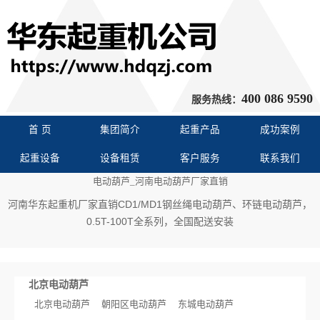
400 086 9590
服务热线：
首 页
集团简介
起重产品
成功案例
起重设备
设备租赁
客户服务
联系我们
电动葫芦_河南电动葫芦厂家直销
河南华东起重机厂家直销CD1/MD1钢丝绳电动葫芦、环链电动葫芦，
0.5T-100T全系列，全国配送安装
北京电动葫芦
北京电动葫芦
朝阳区电动葫芦
东城电动葫芦