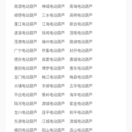
南澳电动葫芦
禅城电动葫芦
南海电动葫芦
顺德电动葫芦
三水电动葫芦
高明电动葫芦
蓬江电动葫芦
江海电动葫芦
新会电动葫芦
遂溪电动葫芦
徐闻电动葫芦
茂南电动葫芦
茂港电动葫芦
端州电动葫芦
鼎湖电动葫芦
广宁电动葫芦
怀集电动葫芦
封开电动葫芦
德庆电动葫芦
高要电动葫芦
惠城电动葫芦
惠阳电动葫芦
博罗电动葫芦
惠东电动葫芦
龙门电动葫芦
梅江电动葫芦
梅县电动葫芦
大埔电动葫芦
丰顺电动葫芦
五华电动葫芦
平远电动葫芦
蕉岭电动葫芦
海丰电动葫芦
陆河电动葫芦
源城电动葫芦
紫金电动葫芦
龙川电动葫芦
连平电动葫芦
和平电动葫芦
东源电动葫芦
江城电动葫芦
清城电动葫芦
佛冈电动葫芦
阳山电动葫芦
连山电动葫芦