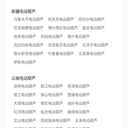
新疆电动葫芦
乌鲁木齐电动葫芦
阿克苏电动葫芦
阿拉尔电动葫芦
巴音郭楞电动葫芦
博尔塔拉电动葫芦
昌吉电动葫芦
哈密电动葫芦
和田电动葫芦
喀什电动葫芦
克拉玛依电动葫芦
克孜勒苏电动葫芦
石河子电动葫芦
图木舒克电动葫芦
吐鲁番电动葫芦
五家渠电动葫芦
伊犁电动葫芦
云南电动葫芦
昆明电动葫芦
怒江电动葫芦
普洱电动葫芦
丽江电动葫芦
保山电动葫芦
楚雄电动葫芦
大理电动葫芦
德宏电动葫芦
迪庆电动葫芦
红河电动葫芦
临沧电动葫芦
曲靖电动葫芦
文山电动葫芦
西双版纳电动葫芦
玉溪电动葫芦