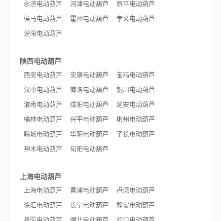
永济电动葫芦
河津电动葫芦
原平电动葫芦
侯马电动葫芦
霍州电动葫芦
孝义电动葫芦
汾阳电动葫芦
陕西电动葫芦
西安电动葫芦
安康电动葫芦
宝鸡电动葫芦
汉中电动葫芦
商洛电动葫芦
铜川电动葫芦
渭南电动葫芦
咸阳电动葫芦
延安电动葫芦
榆林电动葫芦
兴平电动葫芦
彬州电动葫芦
韩城电动葫芦
华阴电动葫芦
子长电动葫芦
神木电动葫芦
旬阳电动葫芦
上海电动葫芦
上海电动葫芦
黄浦电动葫芦
卢湾电动葫芦
徐汇电动葫芦
长宁电动葫芦
静安电动葫芦
普陀电动葫芦
闸北电动葫芦
虹口电动葫芦