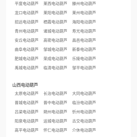
平度电动葫芦
莱西电动葫芦
滕州电动葫芦
龙口电动葫芦
莱阳电动葫芦
莱州电动葫芦
招远电动葫芦
栖霞电动葫芦
海阳电动葫芦
青州电动葫芦
诸城电动葫芦
寿光电动葫芦
安丘电动葫芦
高密电动葫芦
昌邑电动葫芦
曲阜电动葫芦
邹城电动葫芦
新泰电动葫芦
肥城电动葫芦
荣成电动葫芦
乐陵电动葫芦
禹城电动葫芦
临清电动葫芦
邹平电动葫芦
山西电动葫芦
太原电动葫芦
长治电动葫芦
大同电动葫芦
晋城电动葫芦
晋中电动葫芦
临汾电动葫芦
吕梁电动葫芦
朔州电动葫芦
忻州电动葫芦
阳泉电动葫芦
运城电动葫芦
古交电动葫芦
高平电动葫芦
怀仁电动葫芦
介休电动葫芦