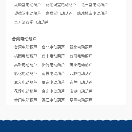
风顺堂电动葫芦
花地玛堂电动葫芦
花王堂电动葫芦
望德堂电动葫芦
嘉模堂电动葫芦
路氹填海电动葫芦
圣方济各堂电动葫芦
台湾电动葫芦
台湾电动葫芦
台北电动葫芦
新北电动葫芦
桃园电动葫芦
台中电动葫芦
台南电动葫芦
高雄电动葫芦
新竹电动葫芦
苗栗电动葫芦
彰化电动葫芦
南投电动葫芦
云林电动葫芦
嘉义电动葫芦
屏东电动葫芦
宜兰电动葫芦
花莲电动葫芦
台东电动葫芦
澎湖电动葫芦
金门电动葫芦
连江电动葫芦
基隆电动葫芦