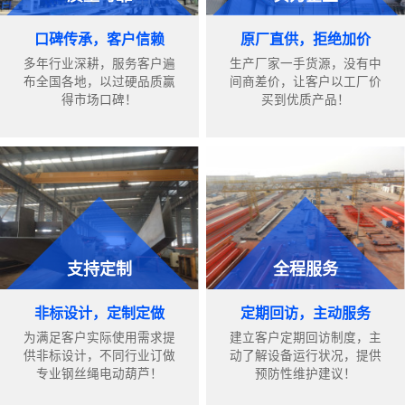
口碑传承，客户信赖
原厂直供，拒绝加价
多年行业深耕，服务客户遍
生产厂家一手货源，没有中
布全国各地，以过硬品质赢
间商差价，让客户以工厂价
得市场口碑！
买到优质产品！
支持定制
全程服务
非标设计，定制定做
定期回访，主动服务
为满足客户实际使用需求提
建立客户定期回访制度，主
供非标设计，不同行业订做
动了解设备运行状况，提供
专业钢丝绳电动葫芦！
预防性维护建议！