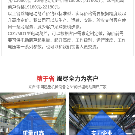
元-13680元。16吨电动葫芦价格15800元-17800元。20吨电动
葫芦价格19180元-22180元。
以上钢丝绳电动葫芦价钱非标准型，实际价格需要根据跨度及起
升高度定价。我公司可以从生产、运输、安装、验收交付客户使
用一条龙服务，减少客户采购繁琐步骤。
CD1/MD1型电动葫芦，可以根据客户需求定制定做，询价前需
要可供电动葫芦起重量、起升高度、工作级别、运行速度、工作
电压等一系列参数，也可以和我们销售人员交流。
精于省
竭尽全力为客户
来自“中国起重机械设备之乡”的长垣电动葫芦厂家
质量可靠
实力企业