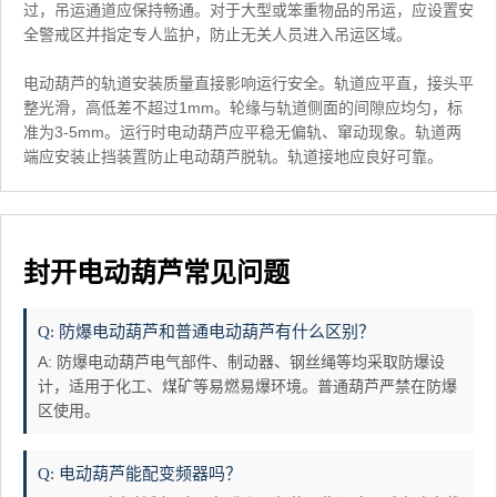
过，吊运通道应保持畅通。对于大型或笨重物品的吊运，应设置安
全警戒区并指定专人监护，防止无关人员进入吊运区域。
电动葫芦的轨道安装质量直接影响运行安全。轨道应平直，接头平
整光滑，高低差不超过1mm。轮缘与轨道侧面的间隙应均匀，标
准为3-5mm。运行时电动葫芦应平稳无偏轨、窜动现象。轨道两
端应安装止挡装置防止电动葫芦脱轨。轨道接地应良好可靠。
封开电动葫芦常见问题
Q: 防爆电动葫芦和普通电动葫芦有什么区别？
A: 防爆电动葫芦电气部件、制动器、钢丝绳等均采取防爆设
计，适用于化工、煤矿等易燃易爆环境。普通葫芦严禁在防爆
区使用。
Q: 电动葫芦能配变频器吗？