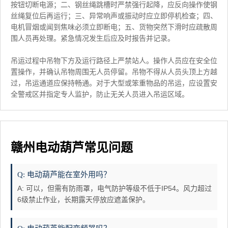
按钮切断电源；二、钢丝绳跳槽时严禁强行起降，应反向操作使钢
丝绳复位后再运行；三、异常响声或振动时应立即停机检查；四、
电机冒烟或闻到焦味必须立即断电；五、货物突然下滑时应疏散周
围人员再处理。紧急情况发生后应及时报告并记录。
吊运过程中吊物下方及运行路径上严禁站人。操作人员应在安全位
置操作，并确认吊物周围无人员停留。吊物不得从人员头顶上方越
过，吊运通道应保持畅通。对于大型或笨重物品的吊运，应设置安
全警戒区并指定专人监护，防止无关人员进入吊运区域。
赣州电动葫芦常见问题
Q: 电动葫芦能在室外用吗？
A: 可以，但需有防雨罩，电气防护等级不低于IP54。风力超过
6级禁止作业，长期露天停放应遮盖保护。