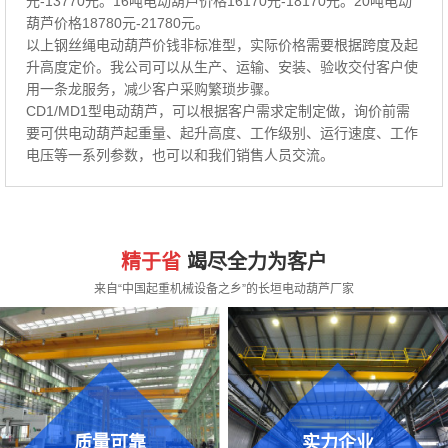
元-13770元。16吨电动葫芦价格16170元-18170元。20吨电动
葫芦价格18780元-21780元。
以上钢丝绳电动葫芦价钱非标准型，实际价格需要根据跨度及起
升高度定价。我公司可以从生产、运输、安装、验收交付客户使
用一条龙服务，减少客户采购繁琐步骤。
CD1/MD1型电动葫芦，可以根据客户需求定制定做，询价前需
要可供电动葫芦起重量、起升高度、工作级别、运行速度、工作
电压等一系列参数，也可以和我们销售人员交流。
精于省
竭尽全力为客户
来自“中国起重机械设备之乡”的长垣电动葫芦厂家
质量可靠
实力企业