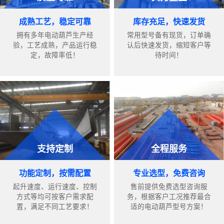
成熟工艺，稳定可靠
库存充足，快速发货
拥有多年电动葫芦生产经
常用型号备有现货，订单确
验，工艺成熟，产品运行稳
认后快速发货，缩短客户等
定，故障率低！
待时间！
支持定制
全程服务
功能定制，按需配置
专业选型，免费咨询
起升速度、运行速度、控制
售前提供免费选型咨询服
方式等均可按客户需求配
务，根据客户工况推荐最合
置，满足不同工艺要求！
适的电动葫芦型号方案！