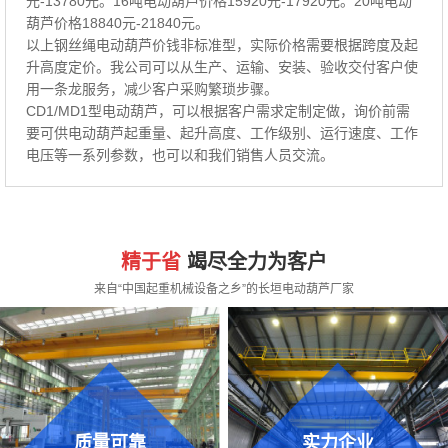
元-13780元。16吨电动葫芦价格15920元-17920元。20吨电动
葫芦价格18840元-21840元。
以上钢丝绳电动葫芦价钱非标准型，实际价格需要根据跨度及起
升高度定价。我公司可以从生产、运输、安装、验收交付客户使
用一条龙服务，减少客户采购繁琐步骤。
CD1/MD1型电动葫芦，可以根据客户需求定制定做，询价前需
要可供电动葫芦起重量、起升高度、工作级别、运行速度、工作
电压等一系列参数，也可以和我们销售人员交流。
精于省
竭尽全力为客户
来自“中国起重机械设备之乡”的长垣电动葫芦厂家
质量可靠
实力企业