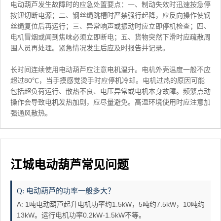
电动葫芦发生故障时的应急处置要点：一、制动失效时迅速按急停
按钮切断电源；二、钢丝绳跳槽时严禁强行起降，应反向操作使钢
丝绳复位后再运行；三、异常响声或振动时应立即停机检查；四、
电机冒烟或闻到焦味必须立即断电；五、货物突然下滑时应疏散周
围人员再处理。紧急情况发生后应及时报告并记录。
长时间连续使用电动葫芦应注意电机温升。电机外壳温度一般不应
超过80℃，当手摸感觉烫手时应停机冷却。电机过热的原因可能
包括超负荷运行、散热不良、电压异常或电机本身故障。频繁点动
操作会导致电机发热加剧，应尽量避免。高温环境使用时应注意加
强通风散热。
江城电动葫芦常见问题
Q: 电动葫芦的功率一般多大？
A: 1吨电动葫芦起升电机功率约1.5kW，5吨约7.5kW，10吨约
13kW。运行电机功率0.2kW-1.5kW不等。