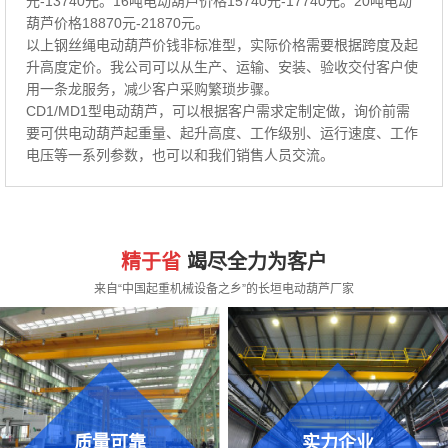
元-13740元。16吨电动葫芦价格15740元-17740元。20吨电动
葫芦价格18870元-21870元。
以上钢丝绳电动葫芦价钱非标准型，实际价格需要根据跨度及起
升高度定价。我公司可以从生产、运输、安装、验收交付客户使
用一条龙服务，减少客户采购繁琐步骤。
CD1/MD1型电动葫芦，可以根据客户需求定制定做，询价前需
要可供电动葫芦起重量、起升高度、工作级别、运行速度、工作
电压等一系列参数，也可以和我们销售人员交流。
精于省
竭尽全力为客户
来自“中国起重机械设备之乡”的长垣电动葫芦厂家
质量可靠
实力企业