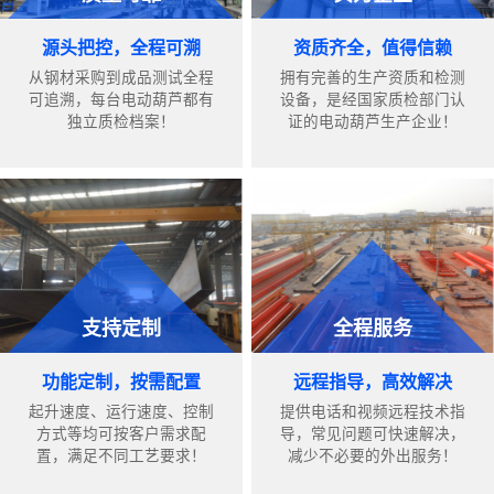
源头把控，全程可溯
资质齐全，值得信赖
从钢材采购到成品测试全程
拥有完善的生产资质和检测
可追溯，每台电动葫芦都有
设备，是经国家质检部门认
独立质检档案！
证的电动葫芦生产企业！
支持定制
全程服务
功能定制，按需配置
远程指导，高效解决
起升速度、运行速度、控制
提供电话和视频远程技术指
方式等均可按客户需求配
导，常见问题可快速解决，
置，满足不同工艺要求！
减少不必要的外出服务！