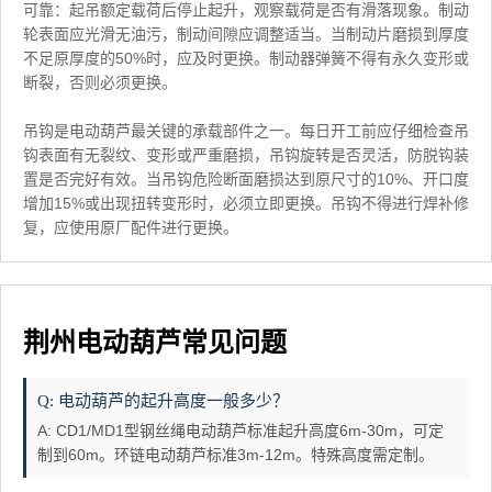
可靠：起吊额定载荷后停止起升，观察载荷是否有滑落现象。制动
轮表面应光滑无油污，制动间隙应调整适当。当制动片磨损到厚度
不足原厚度的50%时，应及时更换。制动器弹簧不得有永久变形或
断裂，否则必须更换。
吊钩是电动葫芦最关键的承载部件之一。每日开工前应仔细检查吊
钩表面有无裂纹、变形或严重磨损，吊钩旋转是否灵活，防脱钩装
置是否完好有效。当吊钩危险断面磨损达到原尺寸的10%、开口度
增加15%或出现扭转变形时，必须立即更换。吊钩不得进行焊补修
复，应使用原厂配件进行更换。
荆州电动葫芦常见问题
Q: 电动葫芦的起升高度一般多少？
A: CD1/MD1型钢丝绳电动葫芦标准起升高度6m-30m，可定
制到60m。环链电动葫芦标准3m-12m。特殊高度需定制。