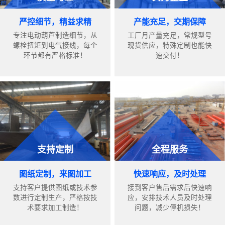
严控细节，精益求精
产能充足，交期保障
专注电动葫芦制造细节，从
工厂月产量充足，常规型号
螺栓扭矩到电气接线，每个
现货供应，特殊定制也能快
环节都有严格标准！
速交付！
支持定制
全程服务
图纸定制，来图加工
快速响应，及时处理
支持客户提供图纸或技术参
接到客户售后需求后快速响
数进行定制生产，严格按技
应，安排技术人员及时处理
术要求加工制造！
问题，减少停机损失！