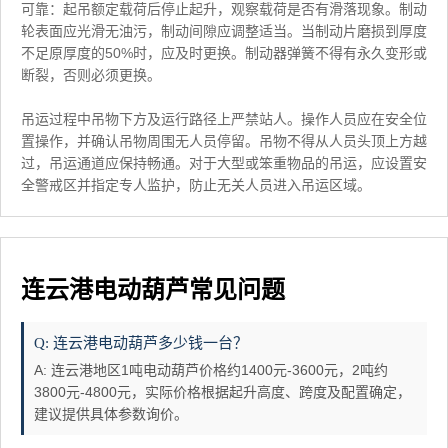
可靠：起吊额定载荷后停止起升，观察载荷是否有滑落现象。制动
轮表面应光滑无油污，制动间隙应调整适当。当制动片磨损到厚度
不足原厚度的50%时，应及时更换。制动器弹簧不得有永久变形或
断裂，否则必须更换。
吊运过程中吊物下方及运行路径上严禁站人。操作人员应在安全位
置操作，并确认吊物周围无人员停留。吊物不得从人员头顶上方越
过，吊运通道应保持畅通。对于大型或笨重物品的吊运，应设置安
全警戒区并指定专人监护，防止无关人员进入吊运区域。
连云港电动葫芦常见问题
Q: 连云港电动葫芦多少钱一台？
A: 连云港地区1吨电动葫芦价格约1400元-3600元，2吨约
3800元-4800元，实际价格根据起升高度、跨度及配置确定，
建议提供具体参数询价。