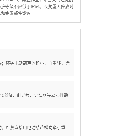
护等级不应低于IP54。长期露天停放时
化和金属部件锈蚀。
吊装；环链电动葫芦体积小、自重轻，适
。但钢丝绳、制动片、导绳器等易损件需
移动。严禁直接用电动葫芦横向牵引重