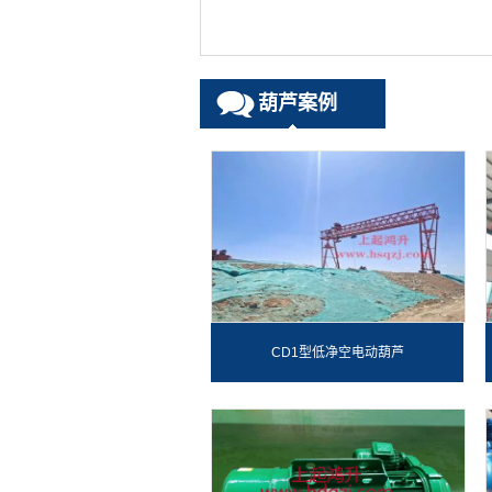
葫芦案例
CD1型低净空电动葫芦