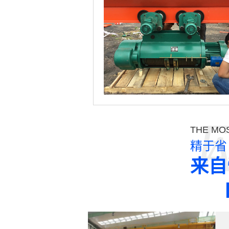
E
THE MOS
精于省
来自