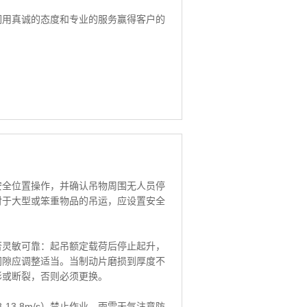
们用真诚的态度和专业的服务赢得客户的
安全位置操作，并确认吊物周围无人员停
对于大型或笨重物品的吊运，应设置安全
否灵敏可靠：起吊额定载荷后停止起升，
间隙应调整适当。当制动片磨损到厚度不
形或断裂，否则必须更换。
13.8m/s）禁止作业，雨雪天气注意防