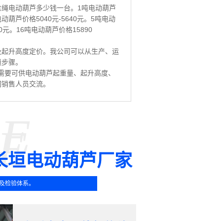
绳电动葫芦多少钱一台。1吨电动葫芦
电动葫芦价格5040元-5640元。5吨电动
80元。16吨电动葫芦价格15890
及起升高度定价。我公司可以从生产、运
琐步骤。
前需要可供电动葫芦起重量、起升高度、
们销售人员交流。
SE
E
长垣电动葫芦厂家
及检验体系。