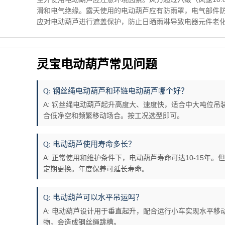
滑和电气绝缘。露天使用的电动葫芦应有防雨罩，电气部件防
应对电动葫芦进行遮盖保护，防止日晒雨淋导致电器元件老
灵宝电动葫芦常见问题
Q: 钢丝绳电动葫芦和环链电动葫芦哪个好？
A: 钢丝绳电动葫芦起升高度大、速度快，适合中大吨位
合低净空和频繁移动场合。按工况选型即可。
Q: 电动葫芦使用寿命多长？
A: 正常使用和维护条件下，电动葫芦寿命可达10-15年
定期更换。年度保养可延长寿命。
Q: 电动葫芦可以水平吊运吗？
A: 电动葫芦设计用于垂直起升，配合运行小车实现水平
物，会造成钢丝绳跳槽。