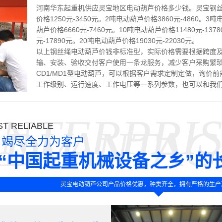
河南华东起重机供应灵宝地区电动葫芦价格多少钱。灵宝钢丝
价格1250元-3450元。2吨电动葫芦价格3860元-4860。3吨
葫芦价格6660元-7460元。10吨电动葫芦价格11480元-137
元-17890元。20吨电动葫芦价格19030元-22030元。
以上钢丝绳电动葫芦价钱非标准型，实际价格需要根据跨度
输、安装、验收交付客户使用一条龙服务，减少客户采购繁
CD1/MD1型电动葫芦，可以根据客户需求定制定做，询价
工作级别、运行速度、工作电压等一系列参数，也可以和我
NTERPRI
T RELIABLE
ADVANTAG
竭尽全力为客户
“中国起重机械设备之乡”的
灵宝电动葫芦公司产品价格优惠，种类齐全，拥有严格的生产