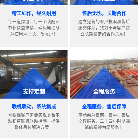
精工细作，经久耐用
售后无忧，长期合作
每一道焊缝、每一个装配环
建立完善的客户档案和售后
节都精益求精，确保电动葫
服务体系，致力于与客户建
芦使用寿命长、故障少！
立长期稳定的合作关系！
支持定制
全程服务
联机联动，系统集成
全程服务，售后保障
可根据客户需要实现多台电
电动葫芦售前、售中、售后
动葫芦联机联动控制，提供
全程服务，二十四小时以竭
整体吊装解决方案！
诚的精神为您服务！