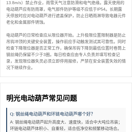
13.8m/s）禁止作业，雨雪天气注意防滑和电气绝缘。露天使用的
电动葫芦应有防雨罩，电气部件防护等级不应低于IP54。长期露
天停放时应对电动葫芦进行遮盖保护，防止日晒雨淋导致电器元件
老化和金属部件锈蚀。
电动葫芦的日常检查应从限位器开始。上升极限位置限制器是防止
吊钩冲顶的关键安全装置，操作前应手动触发测试其可靠性。同时
检查下降限位器是否正常工作，确保吊钩下降到最低位置时卷筒上
钢丝绳仍保留不少于3圈。每日检查应由专人负责并填写检查记
录，发现限位器失灵必须立即停用报修，严禁在安全装置失效的情
况下继续作业。
明光电动葫芦常见问题
Q: 钢丝绳电动葫芦和环链电动葫芦哪个好？
A: 钢丝绳电动葫芦起升高度大、速度快，适合中大吨位吊装；
环链电动葫芦体积小、自重轻，适合低净空和频繁移动场合。