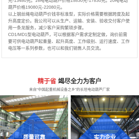
元-13480元。16吨电动葫芦价格15830元-17830元。20吨电动
葫芦价格19080元-22080元。
以上钢丝绳电动葫芦价钱非标准型，实际价格需要根据跨度及起
升高度定价。我公司可以从生产、运输、安装、验收交付客户使
用一条龙服务，减少客户采购繁琐步骤。
CD1/MD1型电动葫芦，可以根据客户需求定制定做，询价前需
要可供电动葫芦起重量、起升高度、工作级别、运行速度、工作
电压等一系列参数，也可以和我们销售人员交流。
精于省
竭尽全力为客户
来自“中国起重机械设备之乡”的长垣电动葫芦厂家
质量可靠
实力企业