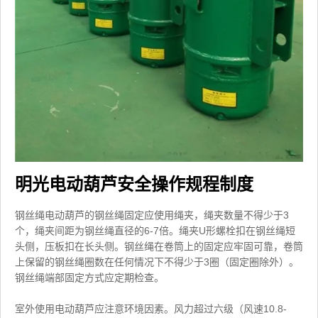
明光电动葫芦安全操作规程制度
钢丝绳电动葫芦的钢丝绳固定应使用绳夹，绳夹数量不得少于3
个，绳夹间距为钢丝绳直径的6-7倍。绳夹U形螺栓扣在钢丝绳短
头侧，压板扣在长头侧。钢丝绳在卷筒上的固定应牢固可靠，卷筒
上保留的钢丝绳圈数在任何情况下不得少于3圈（固定圈除外）。
钢丝绳端部固定方式应定期检查。
室外使用电动葫芦应注意环境因素。风力超过六级（风速10.8-