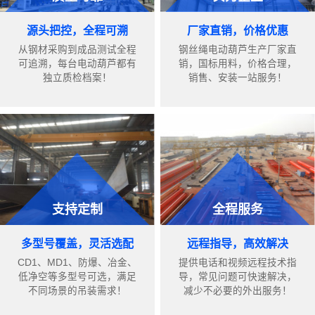
源头把控，全程可溯
厂家直销，价格优惠
从钢材采购到成品测试全程
钢丝绳电动葫芦生产厂家直
可追溯，每台电动葫芦都有
销，国标用料，价格合理，
独立质检档案！
销售、安装一站服务！
支持定制
全程服务
多型号覆盖，灵活选配
远程指导，高效解决
CD1、MD1、防爆、冶金、
提供电话和视频远程技术指
低净空等多型号可选，满足
导，常见问题可快速解决，
不同场景的吊装需求！
减少不必要的外出服务！