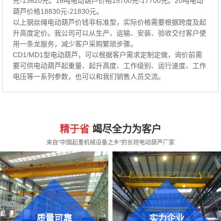
元-13620元。16吨电动葫芦价格15700元-17700元。20吨电动
葫芦价格18830元-21830元。
以上钢丝绳电动葫芦价钱非标准型，实际价格需要根据跨度及起
升高度定价。我公司可以从生产、运输、安装、验收交付客户使
用一条龙服务，减少客户采购繁琐步骤。
CD1/MD1型电动葫芦，可以根据客户需求定制定做，询价前需
要可供电动葫芦起重量、起升高度、工作级别、运行速度、工作
电压等一系列参数，也可以和我们销售人员交流。
精于省
竭尽全力为客户
来自“中国起重机械设备之乡”的长垣电动葫芦厂家
质量可靠
实力企业