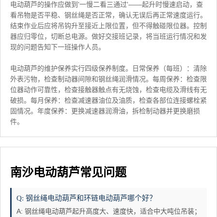
电动葫芦的操作应做到'一慢二看三通过'——起升时慢速启动，查
看吊物是否平稳、钢丝绳是否正常，确认无误后再正常速度运行。
结束作业后应将吊钩升至接近上限位置，但不得触碰限位器。控制
器应归零位，切断总电源。做好交接班记录，将当班运行情况和发
现的问题告知下一班操作人员。
电动葫芦的维护保养实行四级保养制度。日常保养（每班）：清除
外表污物，检查制动器间隙和钢丝绳润滑情况。每周保养：检查限
位器动作可靠性，检查接触器触点有无烧蚀，检查电缆及滑线有无
破损。每月保养：检查减速器油位及油质，检查各部位连接螺栓紧
固情况。年度保养：更换减速器润滑油，拆检制动器并更换磨损
件。
南沙电动葫芦常见问题
Q: 钢丝绳电动葫芦和环链电动葫芦哪个好？
A: 钢丝绳电动葫芦起升高度大、速度快，适合中大吨位吊装；