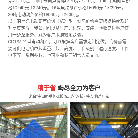
元-5610元。5吨电动葫芦价格6470元-7270元。10吨电动葫芦价
格10940元-13240元。16吨电动葫芦价格16090元-18090元。
20吨电动葫芦价格19030元-22030元。
以上钢丝绳电动葫芦价钱非标准型，实际价格需要根据跨度及起
升高度定价。我公司可以从生产、运输、安装、验收交付客户使
用一条龙服务，减少客户采购繁琐步骤。
CD1/MD1型电动葫芦，可以根据客户需求定制定做，询价前需
要可供电动葫芦起重量、起升高度、工作级别、运行速度、工作
电压等一系列参数，也可以和我们销售人员交流。
精于省
竭尽全力为客户
来自“中国起重机械设备之乡”的长垣电动葫芦厂家