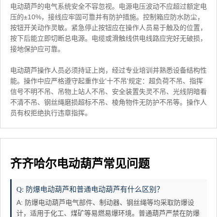
电动葫芦的电气系统安全不容忽视。电源电压波动不应超过额定电
压的±10%，接线应牢固可靠并有防护措施。控制箱应防水防尘，
按钮开关动作灵敏。紧急停止按钮应在操作人员易于触及的位置，
按下后能立即切断总电源。电缆或滑触线供电线路应完好无破损，
接地保护应可靠。
电动葫芦操作人员必须持证上岗，经过专业培训并熟悉设备结构性
能。操作中应严格遵守起重作业'十不吊'规定：超负荷不吊、指挥
信号不明不吊、吊物上站人不吊、安全装置失灵不吊、光线阴暗看
不清不吊、钢丝绳磨损超标不吊、棱角物件无防护不吊等。操作人
员有权拒绝执行违章指挥。
齐齐哈尔电动葫芦常见问题
Q: 防爆电动葫芦和普通电动葫芦有什么区别？
A: 防爆电动葫芦电气部件、制动器、钢丝绳等均采取防爆设
计，适用于化工、煤矿等易燃易爆环境。普通葫芦严禁在防爆