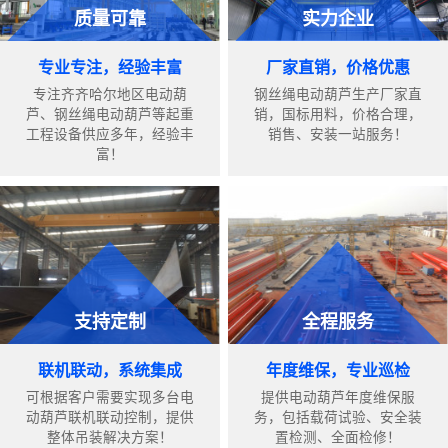
质量可靠
实力企业
专业专注，经验丰富
厂家直销，价格优惠
专注齐齐哈尔地区电动葫
钢丝绳电动葫芦生产厂家直
芦、钢丝绳电动葫芦等起重
销，国标用料，价格合理，
工程设备供应多年，经验丰
销售、安装一站服务！
富！
支持定制
全程服务
联机联动，系统集成
年度维保，专业巡检
可根据客户需要实现多台电
提供电动葫芦年度维保服
动葫芦联机联动控制，提供
务，包括载荷试验、安全装
整体吊装解决方案！
置检测、全面检修！