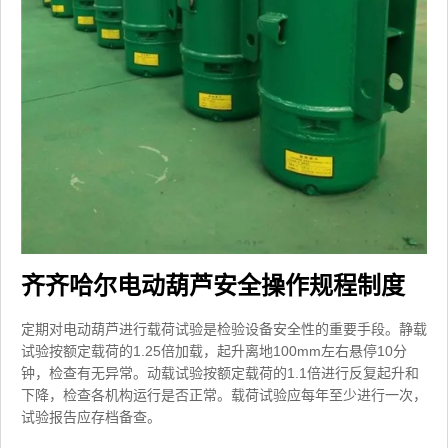
齐齐哈尔电动葫芦安全操作规程制度
定期对电动葫芦进行载荷试验是检验设备安全性的重要手段。静载
试验按额定载荷的1.25倍加载，起升离地100mm左右悬停10分
钟，检查有无异常。动载试验按额定载荷的1.1倍进行反复起升和
下降，检查各机构运行是否正常。载荷试验应每年至少进行一次，
试验报告应存档备查。