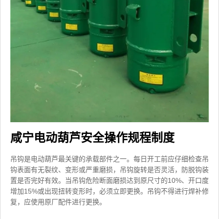
咸宁电动葫芦安全操作规程制度
吊钩是电动葫芦最关键的承载部件之一。每日开工前应仔细检查吊
钩表面有无裂纹、变形或严重磨损，吊钩旋转是否灵活，防脱钩装
置是否完好有效。当吊钩危险断面磨损达到原尺寸的10%、开口度
增加15%或出现扭转变形时，必须立即更换。吊钩不得进行焊补修
复，应使用原厂配件进行更换。