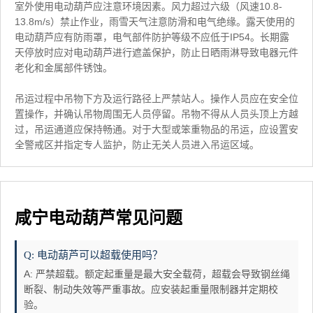
室外使用电动葫芦应注意环境因素。风力超过六级（风速10.8-
13.8m/s）禁止作业，雨雪天气注意防滑和电气绝缘。露天使用的
电动葫芦应有防雨罩，电气部件防护等级不应低于IP54。长期露
天停放时应对电动葫芦进行遮盖保护，防止日晒雨淋导致电器元件
老化和金属部件锈蚀。
吊运过程中吊物下方及运行路径上严禁站人。操作人员应在安全位
置操作，并确认吊物周围无人员停留。吊物不得从人员头顶上方越
过，吊运通道应保持畅通。对于大型或笨重物品的吊运，应设置安
全警戒区并指定专人监护，防止无关人员进入吊运区域。
咸宁电动葫芦常见问题
Q: 电动葫芦可以超载使用吗？
A: 严禁超载。额定起重量是最大安全载荷，超载会导致钢丝绳
断裂、制动失效等严重事故。应安装起重量限制器并定期校
验。