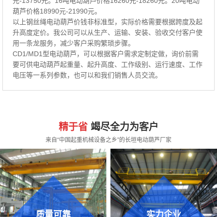
元-13750元。16吨电动葫芦价格16260元-18260元。20吨电动
葫芦价格18990元-21990元。
以上钢丝绳电动葫芦价钱非标准型，实际价格需要根据跨度及起
升高度定价。我公司可以从生产、运输、安装、验收交付客户使
用一条龙服务，减少客户采购繁琐步骤。
CD1/MD1型电动葫芦，可以根据客户需求定制定做，询价前需
要可供电动葫芦起重量、起升高度、工作级别、运行速度、工作
电压等一系列参数，也可以和我们销售人员交流。
精于省
竭尽全力为客户
来自“中国起重机械设备之乡”的长垣电动葫芦厂家
质量可靠
实力企业