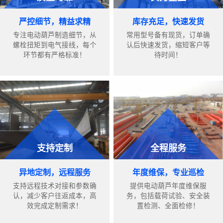
严控细节，精益求精
库存充足，快速发货
专注电动葫芦制造细节，从
常用型号备有现货，订单确
螺栓扭矩到电气接线，每个
认后快速发货，缩短客户等
环节都有严格标准！
待时间！
支持定制
全程服务
异地定制，远程服务
年度维保，专业巡检
支持远程技术对接和参数确
提供电动葫芦年度维保服
认，减少客户往返成本，高
务，包括载荷试验、安全装
效完成定制需求！
置检测、全面检修！