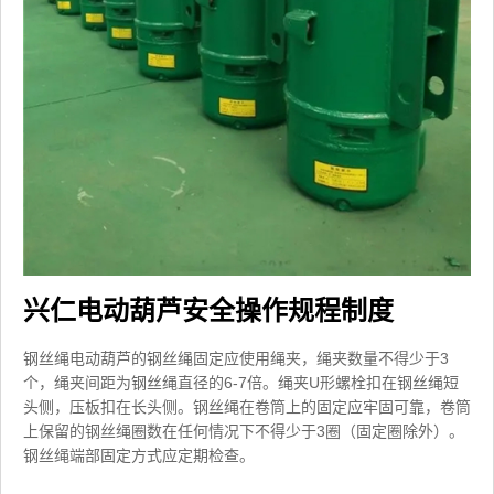
兴仁电动葫芦安全操作规程制度
钢丝绳电动葫芦的钢丝绳固定应使用绳夹，绳夹数量不得少于3
个，绳夹间距为钢丝绳直径的6-7倍。绳夹U形螺栓扣在钢丝绳短
头侧，压板扣在长头侧。钢丝绳在卷筒上的固定应牢固可靠，卷筒
上保留的钢丝绳圈数在任何情况下不得少于3圈（固定圈除外）。
钢丝绳端部固定方式应定期检查。