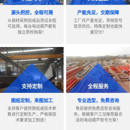
源头把控，全程可溯
产能充足，交期保障
从钢材采购到成品测试全程
工厂月产量充足，常规型号
可追溯，每台电动葫芦都有
现货供应，特殊定制也能快
独立质检档案！
速交付！
支持定制
全程服务
图纸定制，来图加工
专业选型，免费咨询
支持客户提供图纸或技术参
售前提供免费选型咨询服
数进行定制生产，严格按技
务，根据客户工况推荐最合
术要求加工制造！
适的电动葫芦型号方案！