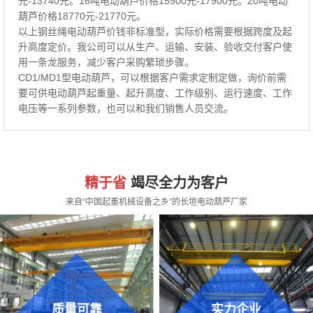
元-13740元。16吨电动葫芦价格15900元-17900元。20吨电动
葫芦价格18770元-21770元。
以上钢丝绳电动葫芦价钱非标准型，实际价格需要根据跨度及起
升高度定价。我公司可以从生产、运输、安装、验收交付客户使
用一条龙服务，减少客户采购繁琐步骤。
CD1/MD1型电动葫芦，可以根据客户需求定制定做，询价前需
要可供电动葫芦起重量、起升高度、工作级别、运行速度、工作
电压等一系列参数，也可以和我们销售人员交流。
精于省
竭尽全力为客户
来自“中国起重机械设备之乡”的长垣电动葫芦厂家
质量可靠
实力企业