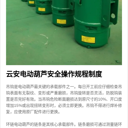
云安电动葫芦安全操作规程制度
吊钩是电动葫芦最关键的承载部件之一。每日开工前应仔细检查吊
钩表面有无裂纹、变形或严重磨损，吊钩旋转是否灵活，防脱钩装
置是否完好有效。当吊钩危险断面磨损达到原尺寸的10%、开口度
增加15%或出现扭转变形时，必须立即更换。吊钩不得进行焊补修
复，应使用原厂配件进行更换。
环链电动葫芦的链条是其核心承载部件。链条磨损可通过测量链环