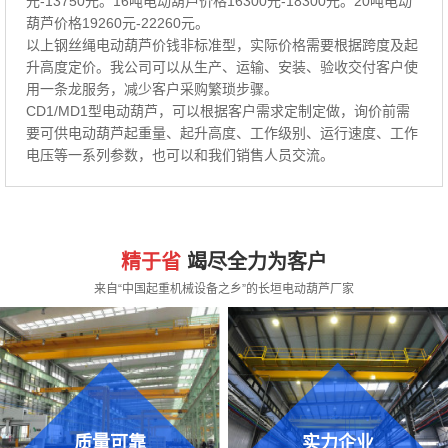
元-13750元。16吨电动葫芦价格16300元-18300元。20吨电动
葫芦价格19260元-22260元。
以上钢丝绳电动葫芦价钱非标准型，实际价格需要根据跨度及起
升高度定价。我公司可以从生产、运输、安装、验收交付客户使
用一条龙服务，减少客户采购繁琐步骤。
CD1/MD1型电动葫芦，可以根据客户需求定制定做，询价前需
要可供电动葫芦起重量、起升高度、工作级别、运行速度、工作
电压等一系列参数，也可以和我们销售人员交流。
精于省
竭尽全力为客户
来自“中国起重机械设备之乡”的长垣电动葫芦厂家
质量可靠
实力企业