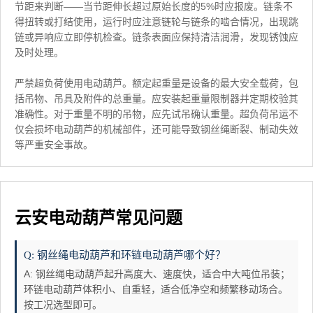
节距来判断——当节距伸长超过原始长度的5%时应报废。链条不
得扭转或打结使用，运行时应注意链轮与链条的啮合情况，出现跳
链或异响应立即停机检查。链条表面应保持清洁润滑，发现锈蚀应
及时处理。
严禁超负荷使用电动葫芦。额定起重量是设备的最大安全载荷，包
括吊物、吊具及附件的总重量。应安装起重量限制器并定期校验其
准确性。对于重量不明的吊物，应先试吊确认重量。超负荷吊运不
仅会损坏电动葫芦的机械部件，还可能导致钢丝绳断裂、制动失效
等严重安全事故。
云安电动葫芦常见问题
Q: 钢丝绳电动葫芦和环链电动葫芦哪个好？
A: 钢丝绳电动葫芦起升高度大、速度快，适合中大吨位吊装；
环链电动葫芦体积小、自重轻，适合低净空和频繁移动场合。
按工况选型即可。