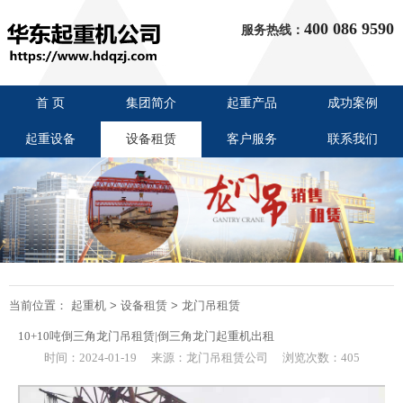
400 086 9590
服务热线：
首 页
集团简介
起重产品
成功案例
起重设备
设备租赁
客户服务
联系我们
当前位置：
起重机
>
设备租赁
>
龙门吊租赁
10+10吨倒三角龙门吊租赁|倒三角龙门起重机出租
时间：2024-01-19
来源：龙门吊租赁公司
浏览次数：405