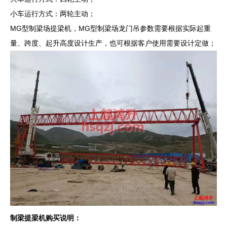
小车运行方式：两轮主动；
MG型制梁场提梁机，MG型制梁场龙门吊
参数需要根据实际起重
量、跨度、起升高度设计生产，也可根据客户使用需要设计定做；
制梁提梁机购买说明：