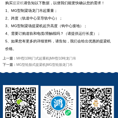
购买
提梁机
请告知以下数据，以便我们能更快确认您的需求！
1、
MG型制梁场龙门吊
起重量；
2、跨度（轨道中心至导轨中心）；
3、
MG型制梁场提梁机
起升高度（钩中心接地）；
4、需要订购道轨和电缆/滑触线吗？（请提供运行长度）；
5、如果您有更多的详细资料，请告知，我们会给出优惠的提梁机
价格。
上一篇：
MH型10吨门式起重机|MH型10吨龙门吊
下一篇：
MG型轮胎式提梁机|MG型轮胎龙门吊