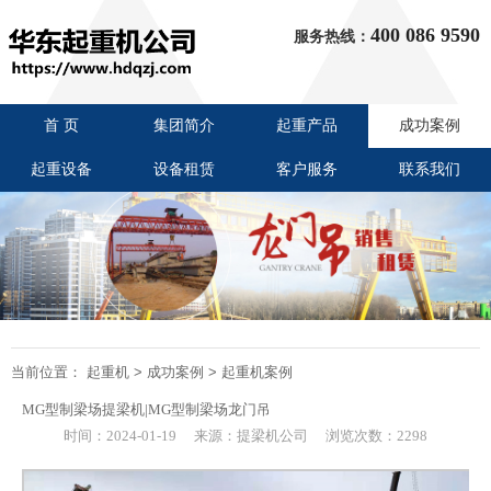
400 086 9590
服务热线：
首 页
集团简介
起重产品
成功案例
起重设备
设备租赁
客户服务
联系我们
当前位置：
起重机
>
成功案例
>
起重机案例
MG型制梁场提梁机|MG型制梁场龙门吊
时间：2024-01-19
来源：提梁机公司
浏览次数：2298