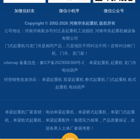
加微信好友
微信小程序
微信公众号
Copyright © 2002-2026 河南华东起重机 版权所有
公司地址：河南河南新乡市封丘县起重机工业园区 河南华东起重机械设备
有限公司
门式起重机与龙门吊是相同产品，只是地区不同叫法不同！还有叫法称门
机、门吊、龙门架！
sitemap
备案信息：豫ICP备2023006369号-2
单梁起重机
起重机
龙门吊
电动葫芦
经营销售批发供应：
单梁起重机
双梁起重机
桥式起重机
门式起重机
欧式
起重机
电动葫芦
单梁起重机厂家直销：电动单梁起重机，单梁桥式起重机，单梁门式起重
机，单梁欧式起重机，单梁起重配件！集团实力雄厚，产品质量保证，欢
迎各界人士来厂参观考察！