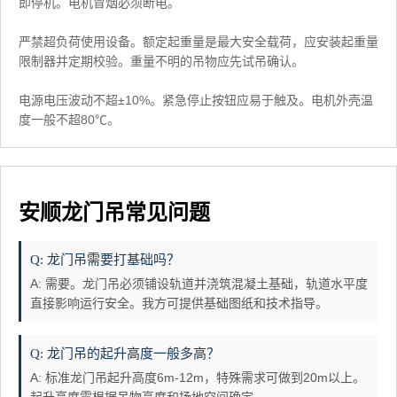
即停机。电机冒烟必须断电。
严禁超负荷使用设备。额定起重量是最大安全载荷，应安装起重量
限制器并定期校验。重量不明的吊物应先试吊确认。
电源电压波动不超±10%。紧急停止按钮应易于触及。电机外壳温
度一般不超80℃。
安顺龙门吊常见问题
Q: 龙门吊需要打基础吗？
A: 需要。龙门吊必须铺设轨道并浇筑混凝土基础，轨道水平度
直接影响运行安全。我方可提供基础图纸和技术指导。
Q: 龙门吊的起升高度一般多高？
A: 标准龙门吊起升高度6m-12m，特殊需求可做到20m以上。