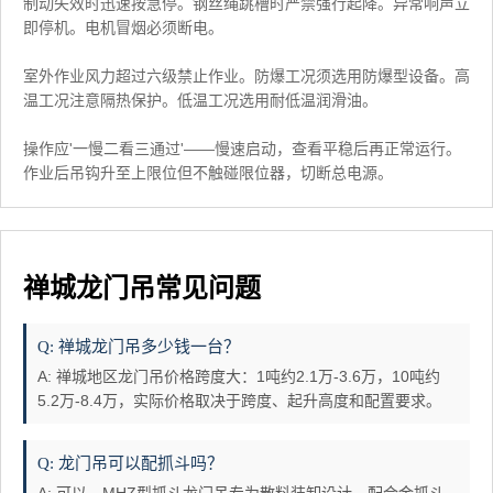
制动失效时迅速按急停。钢丝绳跳槽时严禁强行起降。异常响声立
即停机。电机冒烟必须断电。
室外作业风力超过六级禁止作业。防爆工况须选用防爆型设备。高
温工况注意隔热保护。低温工况选用耐低温润滑油。
操作应'一慢二看三通过'——慢速启动，查看平稳后再正常运行。
作业后吊钩升至上限位但不触碰限位器，切断总电源。
禅城龙门吊常见问题
Q: 禅城龙门吊多少钱一台？
A: 禅城地区龙门吊价格跨度大：1吨约2.1万-3.6万，10吨约
5.2万-8.4万，实际价格取决于跨度、起升高度和配置要求。
Q: 龙门吊可以配抓斗吗？