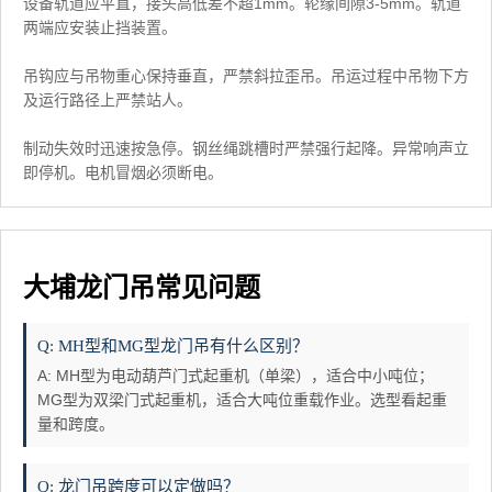
设备轨道应平直，接头高低差不超1mm。轮缘间隙3-5mm。轨道
两端应安装止挡装置。
吊钩应与吊物重心保持垂直，严禁斜拉歪吊。吊运过程中吊物下方
及运行路径上严禁站人。
制动失效时迅速按急停。钢丝绳跳槽时严禁强行起降。异常响声立
即停机。电机冒烟必须断电。
大埔龙门吊常见问题
Q: MH型和MG型龙门吊有什么区别？
A: MH型为电动葫芦门式起重机（单梁），适合中小吨位；
MG型为双梁门式起重机，适合大吨位重载作业。选型看起重
量和跨度。
Q: 龙门吊跨度可以定做吗？