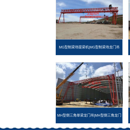
MG型制梁场提梁机|MG型制梁场龙门吊
MH型倒三角单梁龙门吊|MH型倒三角龙门