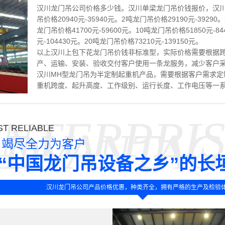
汉川龙门吊公司价格多少钱。汉川单梁龙门吊价钱报价，汉川
吊价格20940元-35940元。2吨龙门吊价格29190元-39290
龙门吊价格41700元-59600元。10吨龙门吊价格51850元-8
元-104430元。20吨龙门吊价格73210元-139150元。
以上汉川上包下花龙门吊价钱非标准型，实际价格需要根据
产、运输、安装、验收交付客户使用一条龙服务，减少客户
汉川MH型龙门吊为半定制起重机产品，需要根据客户需求定
重机跨度、起升高度、工作级别、运行长度、工作电压等一
NTERPRI
T RELIABLE
ADVANTAG
竭尽全力为客户
“中国龙门吊设备之乡”的长
汉川龙门吊公司产品价格优惠，种类齐全，拥有严格的生产及检验