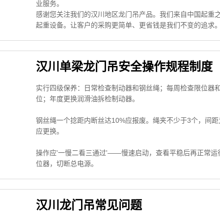
业服务。
感谢您关注我们的汉川地区龙门吊产品。我们来自中国起重
起重设备。让客户的采购更简单、更省钱是我们不变的追求
汉川单梁龙门吊安全操作规程制度
实行四级保养：日常检查制动器和钢丝绳；每周检查限位器
位；年度更换润滑油拆检制动器。
钢丝绳一个捻距内断丝达10%应报废。绳夹不少于3个，间距为
应更换。
操作应'一慢二看三通过'——慢速启动，查看平稳后再正常
位器，切断总电源。
汉川龙门吊常见问题