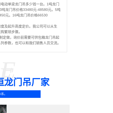
电动单梁龙门吊多少钱一台。1吨龙门
。3吨龙门吊价格33480元-48580元。5吨
4450元。16吨龙门吊价格66530
跨度及起升高度定价。我公司可以从生
采购繁琐步骤。
制定做，询价前需要可供包箱龙门吊起
系列参数，也可以和我们销售人员交流。
SE
E
垣龙门吊厂家
体系。