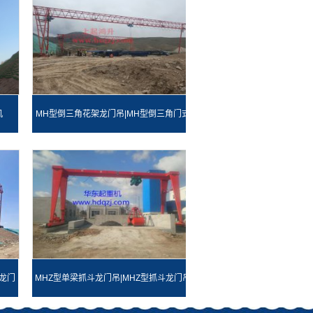
机
MH型倒三角花架龙门吊|MH型倒三角门式
起重机
龙门
MHZ型单梁抓斗龙门吊|MHZ型抓斗龙门吊