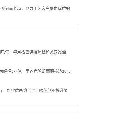
之乡河南长垣，致力于为客户提供优质的
。
和电气；每月检查连接螺栓和减速器油
绳径6-7倍。吊钩危险断面磨损达10%
运行。作业后吊钩升至上限位但不触碰限