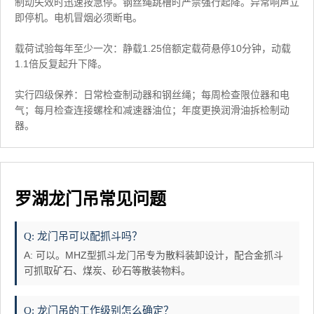
制动失效时迅速按急停。钢丝绳跳槽时严禁强行起降。异常响声立
即停机。电机冒烟必须断电。
载荷试验每年至少一次：静载1.25倍额定载荷悬停10分钟，动载
1.1倍反复起升下降。
实行四级保养：日常检查制动器和钢丝绳；每周检查限位器和电
气；每月检查连接螺栓和减速器油位；年度更换润滑油拆检制动
器。
罗湖龙门吊常见问题
Q: 龙门吊可以配抓斗吗？
A: 可以。MHZ型抓斗龙门吊专为散料装卸设计，配合金抓斗
可抓取矿石、煤炭、砂石等散装物料。
Q: 龙门吊的工作级别怎么确定？