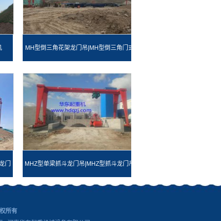
机
MH型倒三角花架龙门吊|MH型倒三角门式
起重机
龙门
MHZ型单梁抓斗龙门吊|MHZ型抓斗龙门吊
 版权所有