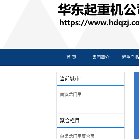
首 页
集团简介
起重产品
当前城市：
南澳龙门吊
聚合栏目：
单梁龙门吊聚合页