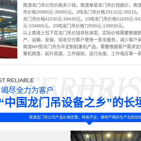
南澳龙门吊公司价格多少钱。南澳单梁龙门吊价钱报价，南澳
吊价格20880元-35880元。2吨龙门吊价格29110元-39210
龙门吊价格41530元-59430元。10吨龙门吊价格51630元-8
元-104800元。20吨龙门吊价格72890元-138830元。
以上南澳上包下花龙门吊价钱非标准型，实际价格需要根据
产、运输、安装、验收交付客户使用一条龙服务，减少客户
南澳MH型龙门吊为半定制起重机产品，需要根据客户需求定
重机跨度、起升高度、工作级别、运行长度、工作电压等一
NTERPRI
T RELIABLE
ADVANTAG
竭尽全力为客户
“中国龙门吊设备之乡”的长
南澳龙门吊公司产品价格优惠，种类齐全，拥有严格的生产及检验