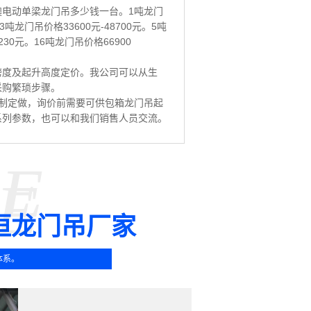
电动单梁龙门吊多少钱一台。1吨龙门
。3吨龙门吊价格33600元-48700元。5吨
4230元。16吨龙门吊价格66900
跨度及起升高度定价。我公司可以从生
采购繁琐步骤。
制定做，询价前需要可供包箱龙门吊起
系列参数，也可以和我们销售人员交流。
SE
E
垣龙门吊厂家
体系。