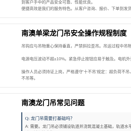
到客户手中的产品安全可靠、性能优良。
便捷高效是我们的服务特色。从客户咨询、报价、下单到发
南澳单梁龙门吊安全操作规程制度
吊钩应与吊物重心保持垂直，严禁斜拉歪吊。吊运过程中吊
电源电压波动不超±10%。紧急停止按钮应易于触及。电机外
操作人员必须持证上岗，严格遵守'十不吊'规定：超负荷不
不吊等。
南澳龙门吊常见问题
Q: 龙门吊需要打基础吗？
A: 需要。龙门吊必须铺设轨道并浇筑混凝土基础，轨道