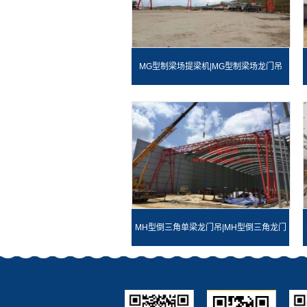
MG型制梁场提梁机|MG型制梁场龙门吊
MH型倒三角单梁龙门吊|MH型倒三角龙门
吊