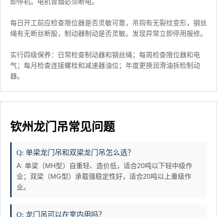
即停机。电机冒烟必须断电。
每日开工前应检查限位器是否灵敏可靠，吊钩有无裂纹变形，钢丝
绳有无断丝断股，制动器制动是否灵敏。发现异常立即停用报修。
实行四级保养：日常检查制动器和钢丝绳；每周检查限位器和电
气；每月检查连接螺栓和减速器油位；年度更换润滑油拆检制动
器。
钦州龙门吊常见问题
Q: 单梁龙门吊和双梁龙门吊怎么选？
A: 单梁（MH型）自重轻、造价低，适合20吨以下轻中级作
业；双梁（MG型）承载强稳定性好，适合20吨以上重级作
业。
Q: 龙门吊可以在室内用吗？