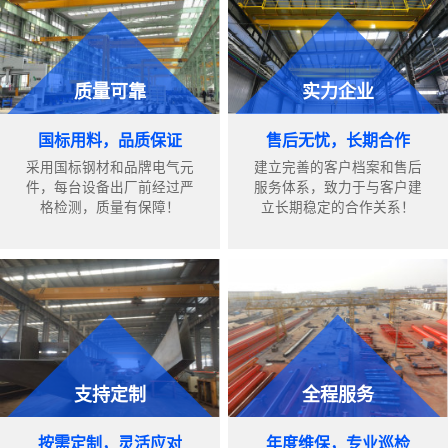
质量可靠
实力企业
国标用料，品质保证
售后无忧，长期合作
采用国标钢材和品牌电气元
建立完善的客户档案和售后
件，每台设备出厂前经过严
服务体系，致力于与客户建
格检测，质量有保障！
立长期稳定的合作关系！
支持定制
全程服务
按需定制，灵活应对
年度维保，专业巡检