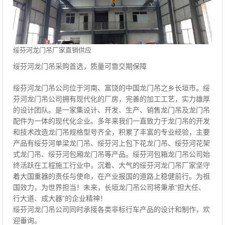
绥芬河龙门吊厂家直销供应
绥芬河龙门吊采购首选，质量可靠交期保障
绥芬河龙门吊公司位于河南、富饶的中国龙门吊之乡长垣市。绥
芬河龙门吊公司拥有现代化的厂房，完善的加工工艺，实力雄厚
的设计团队。是一家集设计、开发、生产、销售龙门吊及龙门吊
配件为一体的现代化企业。多年来我们一直致力于龙门吊的开发
和技术改造龙门吊规格型号齐全，积累了丰富的专业经验，主要
产品有绥芬河单梁龙门吊、绥芬河上包下花龙门吊、绥芬河花架
式龙门吊、绥芬河包厢龙门吊等产品。绥芬河包箱龙门吊公司始
终活跃在工程施工行业中，沉着、大气的绥芬河龙门吊厂家坚守
着大国重器的责任与使命，在产业报国的道路上稳健前行。为祖
国效力，为世界担当！未来，长垣龙门吊公司将秉承“担大任、
行大道、成大器”的企业精神！
绥芬河龙门吊公司同时承接各类非标行车产品的设计和制作，欢
迎垂询。