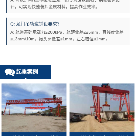
A: 可以。MH型电磁吸盘龙门吊专为废铁回收、钢坯搬运设
计，可实现快速装卸金属材料，提高作业效率。
Q: 龙门吊轨道铺设要求？
A: 轨道基础承载力≥200kPa，轨距偏差≤±5mm，直线度偏差
≤±3mm/10m，接头高低差≤1mm，左右错位≤1mm。
起重案例