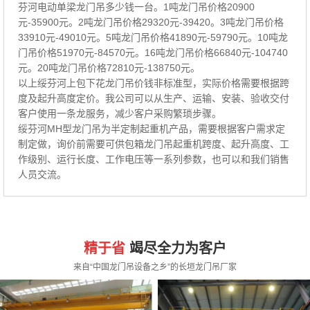
芬河电动单梁龙门吊多少钱一台。1吨龙门吊价格20900
元-35900元。2吨龙门吊价格29320元-39420。3吨龙门吊价格
33910元-49010元。5吨龙门吊价格41890元-59790元。10吨龙
门吊价格51970元-84570元。16吨龙门吊价格66840元-104740
元。20吨龙门吊价格72810元-138750元。
以上绥芬河上包下花龙门吊价钱非标准型，实际价格需要根据跨
度及起升高度定价。我公司可以从生产、运输、安装、验收交付
客户使用一条龙服务，减少客户采购繁琐步骤。
绥芬河MH型龙门吊为半定制起重机产品，需要根据客户需求定
制定做，询价前需要可供包箱龙门吊起重机跨度、起升高度、工
作级别、运行长度、工作电压等一系列参数，也可以和我们销售
人员交流。
精于省
竭尽全力为客户
来自“中国龙门吊设备之乡”的长垣龙门吊厂家