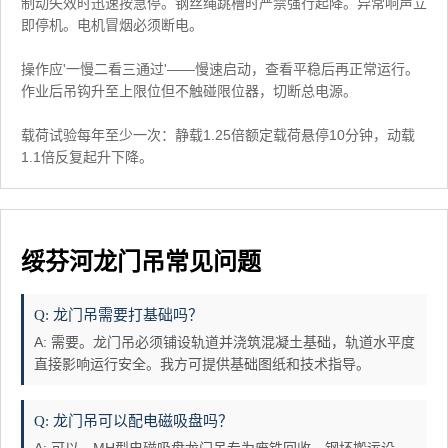
制动失效时迅速按急停。钢丝绳跳槽时严禁强行起降。异常响声立
即停机。电机冒烟必须断电。
操作应'一慢二看三通过'——慢速启动，查看平稳后再正常运行。
作业后吊钩升至上限位但不触碰限位器，切断总电源。
载荷试验每年至少一次：静载1.25倍额定载荷悬停10分钟，动载
1.1倍反复起升下降。
绥芬河龙门吊常见问题
Q: 龙门吊需要打基础吗？
A: 需要。龙门吊必须铺设轨道并浇筑混凝土基础，轨道水平度
直接影响运行安全。我方可提供基础图纸和技术指导。
Q: 龙门吊可以配电磁吸盘吗？