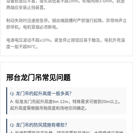
设备轨道应平直，接头高低差不超1mm。轮缘间隙3-5mm。轨道
两端应安装止挡装置。
制动失效时迅速按急停。钢丝绳跳槽时严禁强行起降。异常响声立
即停机。电机冒烟必须断电。
电源电压波动不超±10%。紧急停止按钮应易于触及。电机外壳温
度一般不超80℃。
邢台龙门吊常见问题
Q: 龙门吊的起升高度一般多高？
A: 标准龙门吊起升高度6m-12m，特殊需求可做到20m以上。
起升高度需根据吊物高度和场地空间确定。
Q: 龙门吊的防风措施有哪些？