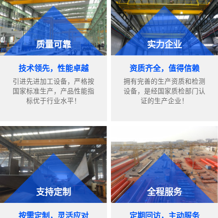
质量可靠
实力企业
技术领先，性能卓越
资质齐全，值得信赖
引进先进加工设备，严格按
拥有完善的生产资质和检测
国家标准生产，产品性能指
设备，是经国家质检部门认
标优于行业水平！
证的生产企业！
支持定制
全程服务
按需定制，灵活应对
定期回访，主动服务