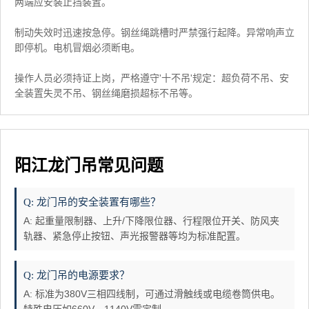
两端应安装止挡装置。
制动失效时迅速按急停。钢丝绳跳槽时严禁强行起降。异常响声立
即停机。电机冒烟必须断电。
操作人员必须持证上岗，严格遵守'十不吊'规定：超负荷不吊、安
全装置失灵不吊、钢丝绳磨损超标不吊等。
阳江龙门吊常见问题
Q: 龙门吊的安全装置有哪些？
A: 起重量限制器、上升/下降限位器、行程限位开关、防风夹
轨器、紧急停止按钮、声光报警器等均为标准配置。
Q: 龙门吊的电源要求？
A: 标准为380V三相四线制，可通过滑触线或电缆卷筒供电。