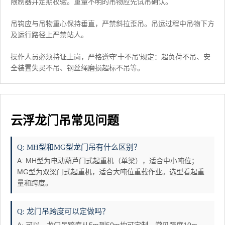
限制器并定期校验。重量不明的吊物应先试吊确认。
吊钩应与吊物重心保持垂直，严禁斜拉歪吊。吊运过程中吊物下方
及运行路径上严禁站人。
操作人员必须持证上岗，严格遵守'十不吊'规定：超负荷不吊、安
全装置失灵不吊、钢丝绳磨损超标不吊等。
云浮龙门吊常见问题
Q: MH型和MG型龙门吊有什么区别？
A: MH型为电动葫芦门式起重机（单梁），适合中小吨位；
MG型为双梁门式起重机，适合大吨位重载作业。选型看起重
量和跨度。
Q: 龙门吊跨度可以定做吗？