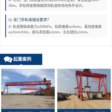
A: 可以。龙门吊跨度从5m到50m均可定制，常见跨度10m-
35m。非标跨度需根据现场轨道和场地条件设计。
Q: 龙门吊轨道铺设要求？
A: 轨道基础承载力≥200kPa，轨距偏差≤±5mm，直线度偏差
≤±3mm/10m，接头高低差≤1mm，左右错位≤1mm。
起重案例