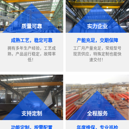
质量可靠
实力企业
成熟工艺，稳定可靠
产能充足，交期保障
拥有多年生产经验，工艺成
工厂月产量充足，常规型号
熟，产品运行稳定，故障率
现货供应，特殊定制也能快
低！
速交付！
支持定制
全程服务
功能定制，按需配置
年度维保，专业巡检