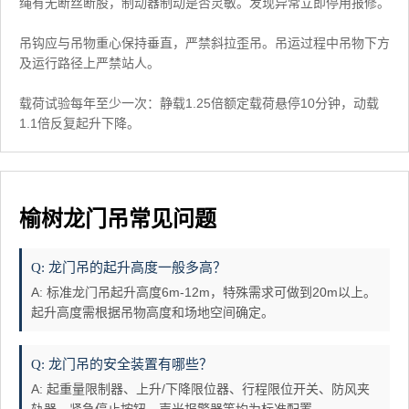
绳有无断丝断股，制动器制动是否灵敏。发现异常立即停用报修。
吊钩应与吊物重心保持垂直，严禁斜拉歪吊。吊运过程中吊物下方
及运行路径上严禁站人。
载荷试验每年至少一次：静载1.25倍额定载荷悬停10分钟，动载
1.1倍反复起升下降。
榆树龙门吊常见问题
Q: 龙门吊的起升高度一般多高？
A: 标准龙门吊起升高度6m-12m，特殊需求可做到20m以上。
起升高度需根据吊物高度和场地空间确定。
Q: 龙门吊的安全装置有哪些？
A: 起重量限制器、上升/下降限位器、行程限位开关、防风夹