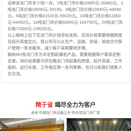
动单梁龙门吊多少钱一台。1吨龙门吊价格20880元-35880元。2
吨龙门吊价格29090元-39190。3吨龙门吊价格33840元-48940
元。5吨龙门吊价格41520元-59420元。10吨龙门吊价格51850
元-84450元。16吨龙门吊价格66800元-104700元。20吨龙门吊
价格73260元-139200元。
以上榆树上包下花龙门吊价钱非标准型，实际价格需要根据跨度
及起升高度定价。我公司可以从生产、运输、安装、验收交付客
户使用一条龙服务，减少客户采购繁琐步骤。
榆树MH型龙门吊为半定制起重机产品，需要根据客户需求定制
定做，询价前需要可供包箱龙门吊起重机跨度、起升高度、工作
级别、运行长度、工作电压等一系列参数，也可以和我们销售人
员交流。
精于省
竭尽全力为客户
来自“中国龙门吊设备之乡”的长垣龙门吊厂家