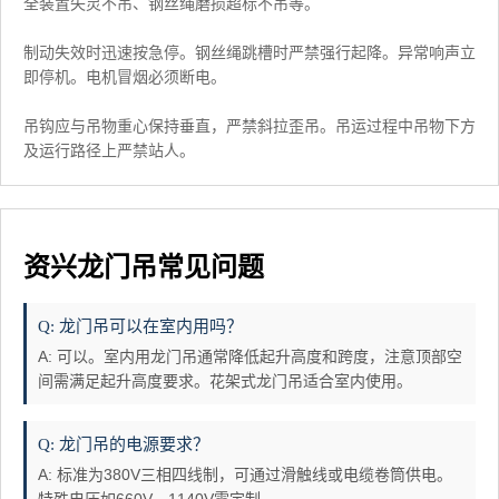
全装置失灵不吊、钢丝绳磨损超标不吊等。
制动失效时迅速按急停。钢丝绳跳槽时严禁强行起降。异常响声立
即停机。电机冒烟必须断电。
吊钩应与吊物重心保持垂直，严禁斜拉歪吊。吊运过程中吊物下方
及运行路径上严禁站人。
资兴龙门吊常见问题
Q: 龙门吊可以在室内用吗？
A: 可以。室内用龙门吊通常降低起升高度和跨度，注意顶部空
间需满足起升高度要求。花架式龙门吊适合室内使用。
Q: 龙门吊的电源要求？
A: 标准为380V三相四线制，可通过滑触线或电缆卷筒供电。