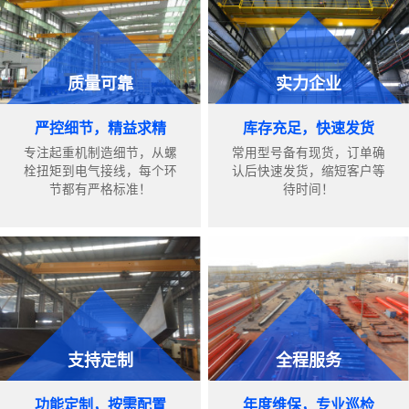
质量可靠
实力企业
严控细节，精益求精
库存充足，快速发货
专注起重机制造细节，从螺
常用型号备有现货，订单确
栓扭矩到电气接线，每个环
认后快速发货，缩短客户等
节都有严格标准！
待时间！
支持定制
全程服务
功能定制，按需配置
年度维保，专业巡检