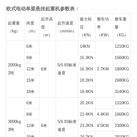
欧式电动单梁悬挂起重机参数表：
起升高
最大轮
整车功
整车重
起重量
跨度
起升速度
度
压
率
量
（kg）
（m）
（m/min）
（m）
（KN）
（KW）
（KG）
6米
14KN
1210KG
9米
15.3KN
1560KG
2000kg
5/0.83标准
12米
6米
16.3KN
2.7KW
1900KG
2吨
速度
15米
18.2KN
2680KG
18米
19.4KN
3140KG
6米
20.1KN
1310KG
9米
21.4KN
4.4KW
1660KG
3000kg
5/0.83标准
12米
6米
23.2KN
4.5KW
2300KG
3吨
速度
15米
24.7KN
2910KG