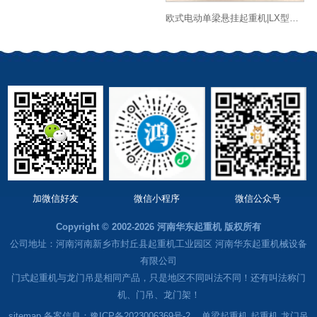
欧式电动单梁悬挂起重机|LX型欧式单梁悬挂起重机
加微信好友
微信小程序
微信公众号
Copyright © 2002-2026 河南华东起重机 版权所有
公司地址：河南河南新乡市封丘县起重机工业园区 河南华东起重机械设备
有限公司
门式起重机与龙门吊是相同产品，只是地区不同叫法不同！还有叫法称门
机、门吊、龙门架！
sitemap
备案信息：豫ICP备2023006369号-2
单梁起重机
起重机
龙门吊