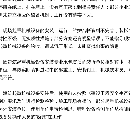
停留在纸上、挂在墙上，没有真正落实到相关责任人；部分企业
但未建立相应的监督机制，工作没有落实下去。
现场
起重机
械设备的安装、运行、维护台帐资料不完善，装拆
对性不强、无实质性措施；部分方案还有明显错误，不能指导现场
起重机械设备的验收、调试流于形式，未能查找出事故隐患。
因建筑起重机械设备安装专业承包资质的装拆单位相对较少，
单位，导致实际装拆过程中的起重工、安装钳工、机械技术员、
员不符。
建筑起重机械设备安装后、使用前未按照《建设工程安全生产
例》要求及时进行检测检验，施工现场有相当一部分起重机械设
另外安装单位、使用单位申请检测迟、特种设备检测单位从检测
设备凭操作人员的“感觉”在工作。