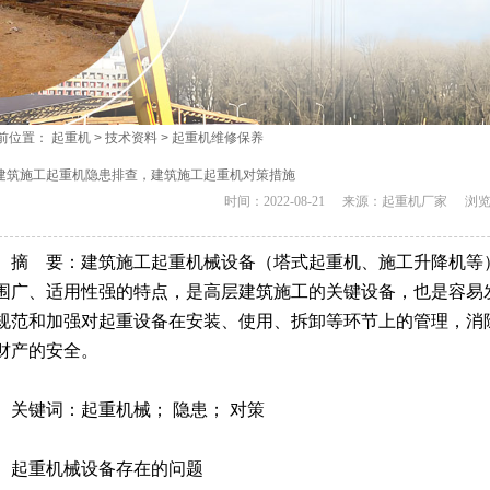
前位置：
起重机
>
技术资料
>
起重机维修保养
建筑施工起重机隐患排查，建筑施工起重机对策措施
时间：2022-08-21
来源：起重机厂家
浏览
摘 要：建筑施工起重机械设备（塔式起重机、施工升降机等
围广、适用性强的特点，是高层建筑施工的关键设备，也是容易
规范和加强对起重设备在安装、使用、拆卸等环节上的管理，消
财产的安全。
关键词：起重机械； 隐患； 对策
起重机械设备存在的问题