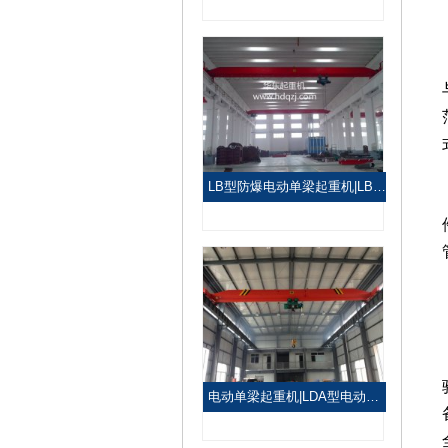
LB型防爆电动单梁起重机|LB型防爆单梁起重机
电动单梁起重机|LDA型电动单梁起重机