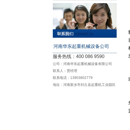
河南华东起重机械设备公司
服务热线：400 086 9590
公司：河南华东起重机械设备有限公司
联系人：贾经理
联系电话：13903802779
地址：河南新乡市封丘县起重机工业园区