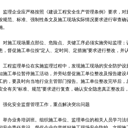
监理企业应严格按照《建设工程安全生产管理条例》要求，对
按规范、标准、强制性条文及施工现场实际情况要求进行审查确
施。
对施工现场重点部位、危险点、关键工序必须实施旁站监理；
患，督促施工单位按“定人、定时间、定措施”要求进行整改，并
工程监理单位在实施监理过程中，发现施工现场的安全防护设
知施工单位暂停施工活动，并旁站督促施工单位整改及报告建设
工的，要及时向当地行业主管部门报告。施工单位整改完毕后，
安全有关“标准、规范”要求进行复查，确认安全隐患真正整改后
强化安全监督管理工作，重点解决突出问题
举办业务培训班。组织施工单位、监理单位的相关人员学习法
和安全责任意识，督促企业自觉抓好施工现场安全防护、文明施