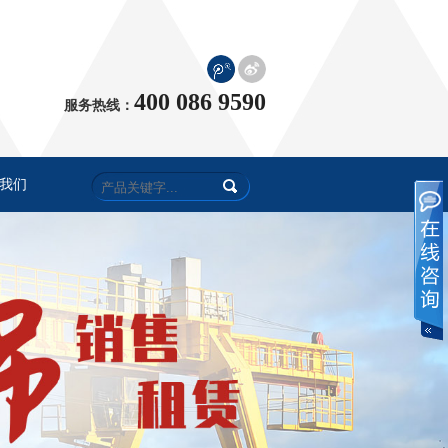
400 086 9590
服务热线：
我们